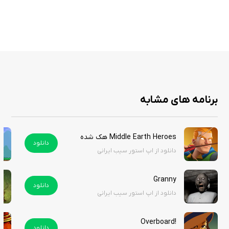
2-حالا روی Continue کلیک کنید.
3-توسط یوزر و پسورد گفته شده را وارد کنید.
User Display name:sibirani3
Password:sibirani3@$12345
پس از وارد کردن مشخصات بالا اپلیکیشن لود شده و لذت ببرید.
برنامه های مشابه
ویژگی‌های هک:
- Freeze Gold -> Gold Won't Subtract
Middle Earth Heroes هک شده
دانلود
دانلود از اپ استور سیب ایرانی
- Freeze Mana -> Mana Won't Subtract
- x10 Gold Drop -> Drop More Gold than Usual
Granny
دانلود
دانلود از اپ استور سیب ایرانی
- Damage Multiplier -> Multiply your current damage as you prefer
!Overboard
دانلود