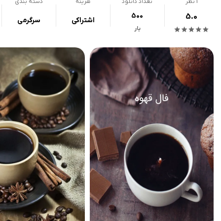
1
نظر
تعداد دانلود
هزینه
دسته بندی
500
5.0
اشتراکی
سرگرمی
بار