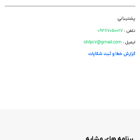
کاربران، چه مبتدی و چه حرفه‌ای، بتوانند قهوه‌ای با کیفیت کافه‌ای در خانه تهیه
کنند. تصاویر جذاب نیز به درک بهتر فرآیند کمک می‌کنند.
پشتیبانی
تلفن :
09387050027
سرگرمی فال قهوه
ایمیل :
idvlpr7@gmail.com
بخش دیگر برنامه که آن را متمایز می‌کند، فال قهوه است. این ویژگی با الهام از
گزارش خطا و ثبت شکایات
سنت قدیمی فال‌گیری با قهوه، به کاربران امکان می‌دهد با تصاویر نمادهای
موجود در فنجان قهوه و تعابیر آن‌ها آشنا شوند. از اشکال حیوانات و اشیا گرفته تا
خطوط و الگوها، هر نماد با توضیحاتی جذاب و فرهنگی ارائه شده است. این
بخش نه‌تنها سرگرم‌کننده است، بلکه نگاهی به فرهنگ و سنت‌های مرتبط با فال
قهوه، به‌ویژه در خاورمیانه، ارائه می‌دهد.
فال روزانه قهوه
برنامه همچنین شامل فال روزانه قهوه است که هر روز تعبیری جدید بر اساس
نمادهای قهوه ارائه می‌دهد. این ویژگی برای کاربرانی که به طالع‌بینی
برنامه های مشابه