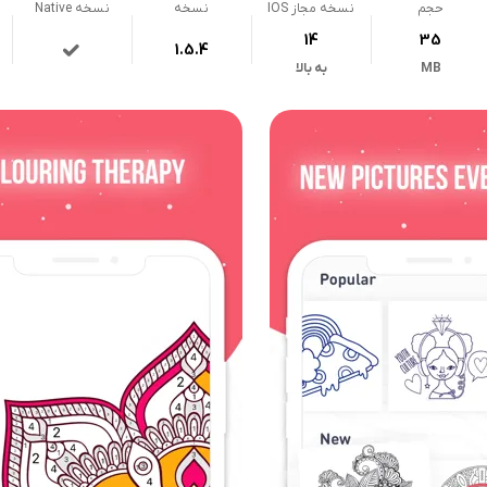
حجم
نسخه مجاز IOS
نسخه
نسخه Native
14
35
1.5.4
MB
به بالا