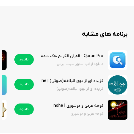
1-1-871649-63-0-1
برنامه های مشابه
Quran Pro · القران الكريم هک شده
دانلود
دانلود از اپ استور سیب ایرانی
گزیده ای از نهج البلاغه(صوتی) | NahjolBalaghe
دانلود
گزیده ای از نهج البلاغه(صوتی)
نوحه عربی و بوشهری | nohe
دانلود
نوحه عربی و بوشهری