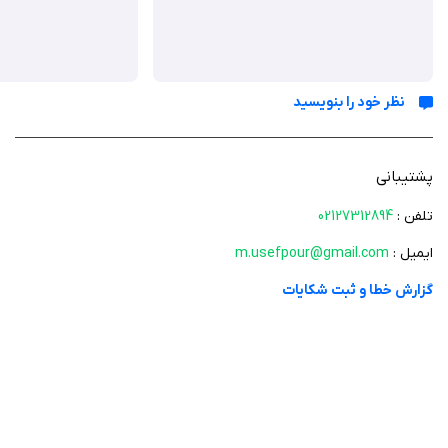
اولین شبکه اجتماعی قرآنی در ایران
امکان ثبت اعمال مستحبی و واجب به‌صورت روزانه
شرکت در ختم‌های گروهی قرآن
بازی‌ها و سرگرمی‌های قرآنی برای تقویت دانش و انس با قرآن
نظر خود را بنویسید
قابلیت وقف ثواب اعمال برای دیگران
محیط کاربری ساده، زیبا و فارسی
ایجاد ارتباط و تعامل میان کاربران با محوریت قرآن
پشتیبانی
مناسب برای تمام سنین و سطح‌های مختلف آشنایی با قرآن
تلفن :
02127312894
ایمیل :
m.usefpour@gmail.com
بخوان گامی نو در مسیر دیجیتال‌سازی فعالیت‌های قرآنی است. این برنامه با
گزارش خطا و ثبت شکایات
ترکیب آموزش، سرگرمی و تعامل اجتماعی، کاربران را به سوی ارتباطی عمیق‌تر و
مستمر با قرآن دعوت می‌کند. هر کسی، از نوجوان تا بزرگسال، می‌تواند در بخوان
سهمی از برکت و ثواب داشته باشد. برنامه بخوان با کد شامد ثبت شده و
به‌صورت رایگان از سیب ایرانی قابل دانلود است.
کد شامد :