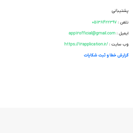
صوت‌های اختصاصی و استودیویی.
پشتیبانی
9. محتوا: هزاران فایل آموزشی، متن سخنرانی اساتید برجسته، درسنامه‌ها،
تلفن :
05138422397
احادیث، مقالات، اشعار، پیامک، دلنوشته، داستان، اخبار مهدوی و...
ایمیل :
app12official@gmail.com
10. شبهات و پرسمان: پاسخگویی به سوالات و شبهات مهدوی توسط اساتید
وب سایت :
https://12application.ir/
مجرب؛ دسترسی به پاسخ سوالات پرتکرار به صورت متنی و صوتی.
گزارش خطا و ثبت شکایات
11. ایده‌ها: صدها ایده کاربردی برای خدمت به امام زمان (عج)، دسته‌بندی شده
برای گروه‌ها و مشاغل مختلف؛ امکان درج ایده‌های کاربران.
12. وصایا و خاطرات مهدوی شهدا: برش‌هایی از وصیت‌نامه و خاطرات شهدا با
محوریت امام زمان (عج).
13. مسابقات: برگزاری مسابقات کشوری آنلاین با جوایز نفیس و قابلیت کسب
امتیاز کاربری.
امکانات جانبی جذاب