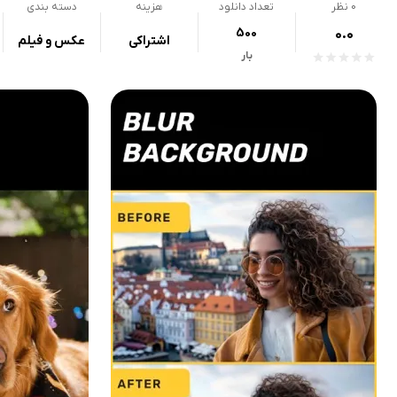
0
نظر
تعداد دانلود
هزینه
دسته بندی
500
0.0
اشتراکی
عکس و فیلم
بار