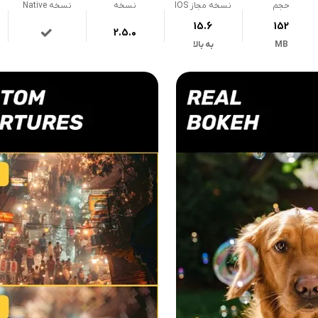
حجم
نسخه مجاز IOS
نسخه
نسخه Native
15.6
152
2.5.0
MB
به بالا