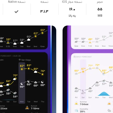
حجم
نسخه مجاز IOS
نسخه
نسخه Native
16.0
55
3.1.3
MB
به بالا