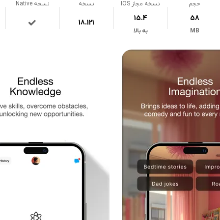
حجم
نسخه مجاز IOS
نسخه
نسخه Native
15.4
58
18.121
MB
به بالا