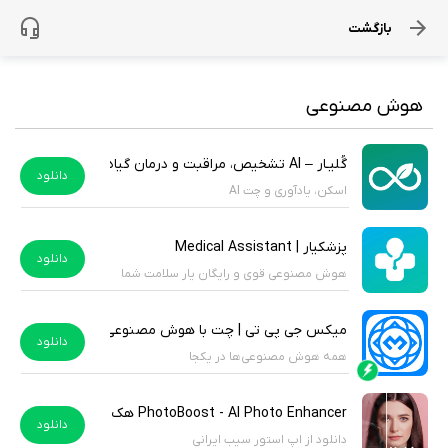
بازگشت
هوش مصنوعی
گُلیـار – AI تشخیص، مراقبت و درمان گیاه | GolYar - Plant AI Assistant
دانلود
اسکن، یادآوری و چت AI
پزشکیار | Medical Assistant
دانلود
هوش مصنوعی قوی و رایگان یار سلامت شما
میکس جی پی تی | چت با هوش مصنوعی‌ ها | MixGPT
دانلود
همه هوش مصنوعی‌ها در یکجا
PhotoBoost - AI Photo Enhancer هک شده
دانلود
دانلود از اپ استور سیب ایرانی