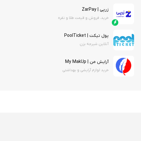
زرپی | ZarPay
خرید، فروش و قیمت طلا و نقره
پول تیکت | PoolTicket
آنلاین شیرجه بزن
آرایش من | My MakUp
خرید لوازم آرایشی و بهداشتی