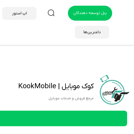
پنل توسعه دهندگان
اپ استور
داغترین‌ها
کوک موبایل | KookMobile
مرجع فروش و خدمات موبایل