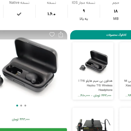
حجم
نسخه مجاز IOS
نسخه
نسخه Native
9
18
1.6.0
MB
به بالا