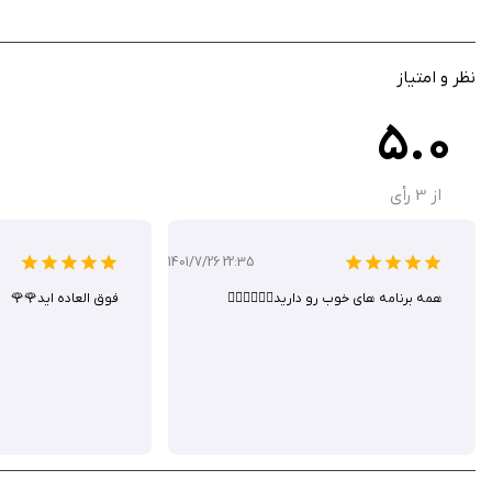
نظر و امتیاز
5.0
از
3
رأی
1401/7/26 22:35
همه برنامه های خوب رو دارید👍🏻👍🏻👍🏻
فوق العاده اید🌹🌹