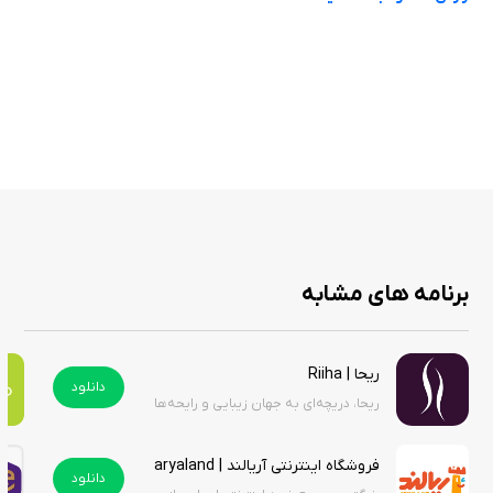
فروش انواع اکسسوری موی زنانه
رابط کاربری ساده و روان برای تجربه خرید آسان
قابلیت جستجو و مرور محصولات متنوع
پرداخت امن و آنلاین برای سفارش‌ها
ارسال سریع به تمام نقاط ایران
امکان مشاهده مشخصات و قیمت هر محصول
طراحی مناسب برای همه سنین و سلیقه‌ها
به‌روزرسانی مداوم محصولات و تخفیف‌های ویژه
پشتیبانی مناسب برای مشتریان
برنامه های مشابه
اپلیکیشن گالری سوشیانت تجربه‌ای مدرن و کاربردی از خرید اکسسوری موی
ریحا | Riiha
زنانه ارائه می‌دهد. با استفاده از این برنامه، دیگر نیازی به گشتن در بازارهای
دانلود
ریحا، دریچه‌ای به جهان زیبایی و رایحه‌ها
فیزیکی نیست و شما می‌توانید به راحتی و با چند لمس ساده، سفارش خود را
ثبت کنید و مطمئن باشید که در کوتاه‌ترین زمان ممکن به دستتان می‌رسد. این
اپلیکیشن برای کسانی که به دنبال راحتی، سرعت و خرید امن هستند، گزینه‌ای
فروشگاه اینترنتی آریالند | aryaland
دانلود