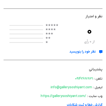
می‌خواهند اکسسوری‌های موی باکیفیت را به راحتی و با سرعت دریافت کنند. این
اپلیکیشن به شما امکان می‌دهد محصولات مختلف را مشاهده، مشخصات و
قیمت آن‌ها را بررسی و به سادگی سفارش دهید. هدف اصلی برنامه، ارائه تجربه
نظر و امتیاز
خریدی آسان، سریع و امن برای مشتریان در هر نقطه‌ای از ایران است.
0
از
0
رأی
عملکرد
نظر خود را بنویسید
عملکرد اپلیکیشن بسیار ساده و کاربرپسند طراحی شده است. کاربران می‌توانند در
کمترین زمان محصولات مورد نظر خود را انتخاب کنند و با استفاده از قابلیت
پرداخت آنلاین سفارش خود را ثبت کنند. سیستم ارسال سریع برنامه این امکان را
پشتیبانی
می‌دهد که سفارش‌ها در کوتاه‌ترین زمان ممکن به دست مشتری برسد. رابط
کاربری برنامه به گونه‌ای است که حتی کاربران تازه‌کار نیز می‌توانند بدون مشکل
تلفن :
09142682831
محصولات را جستجو و خریداری کنند.
ایمیل :
info@gallerysoshiyant.com
وب سایت :
https://gallerysoshiyant.com/
ویژگی‌ ها
گزارش خطا و ثبت شکایات