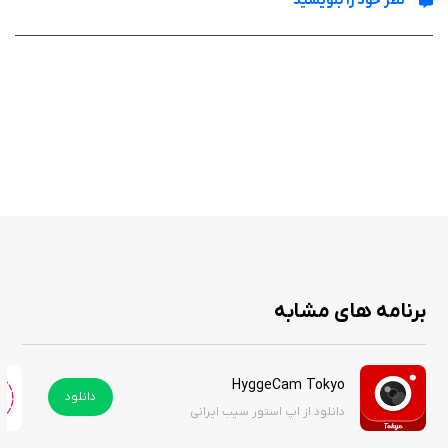
نظر خود را بنویسید
Introهای یوتیوب یا ویدیوهای شخصی را با کیفیت بالا بسازید.
برنامه IntroTube: Intro Video Maker به عنوان یک برنامه عالی برای تمام
افرادی که به ساخت ویدیوهای حرفه‌ای علاقمند هستند، محسوب می‌شود. این
برنامه با امکانات متنوع و آسان‌سازی فرآیند تولید محتوا، به کاربران این امکان را
می‌دهد که خلاقیت خود را به راحتی به نمایش بگذارند. نسخه هک شده این
برنامه را از سیب ایرانی دانلود کنید.
روش انلاک کردن و پرمیوم:
پس از نصب در قسمت ستینگ، بر روی get premium کلیک کنید، سپس مبلغ
سالانه را انتخاب و درخواست اپل ایدی را کنسل کنید تا نسخه برنامه، پرمیوم
برنامه های مشابه
شود.
HyggeCam Tokyo
دانلود
دانلود از اپ استور سیب ایرانی