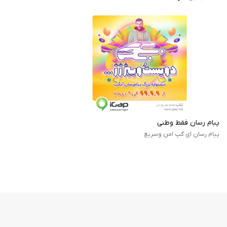
تضمین می‌کند.
طبق گفته
وبسایت رسمی آیگپ
:
امنیت شما در آیگپ با سخت‌گیری بسیار بالایی تضمین شده است.
پیام‌های ارسالی و دریافتی، چه در چت‌های خصوصی و چه در گروه‌ها با
استفاده از الگوریتم‌های رمزنگار پیشرفته و end to end رمزنگاری شده تا
کاربران از محفوظ ماندن حریم شخصی خود اطمینان داشته باشند.
پبام رسان فقط وطنی
پیام رسان ای گپ امن وسریع
امکانات و قابلیت‌های آیگپ آیفون
پیامرسان آیگپ یکی از پیامرسان‌هایی است که امکانات بسیاری را به کاربران خود
ارائه می‌دهد، در ادامه بخشی از امکانات این پیامرسان را معرفی می‌کنیم.
تماس تصویری و صوتی
قابلیت ویرایش پیام‌ها بعد از ارسال
ساخت گروه و کانال