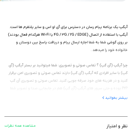
آیگپ یک برنامه پیام رسان در دسترس برای آی او اس و سایر پلتفرم ها است.
آیگپ با استفاده از اتصال (4G / 3G / 2G / EDGE یا Wi-Fi هرکدام فعال بودند)
بر روی گوشی شما به شما اجازه ارسال پیام و دریافت پاسخ بین دوستان و
خانواده خود را میدهد .
چرا آیگپ (آی گپ) ؟ تماس صوتی و تصویری: شما میتوانید بر بستر آیگپ (آی
گپ) با سایر افرادی که آیگپ (آی گپ) دارند تماس صوتی و تصویری امن برقرار
کنید و در هزینه های خود صرفه جویی کنید، تماس صوتی و تصویری آی گپ
P2P بوده و حتی سرور های آیگپ (آی گپ) هم در جابجایی صدا و تصویر شما
دخالت ندارند.
بیشتر بخوانید
سریع : آیگپ (آی گپ) یکی از سریع ترین برنامه های پیام‌رسان در بازار است ،
ارتباط با مردم از طریق یک شبکه توزیع منحصر به فرد از مراکز داده ها در سراسر
نظر و امتیاز
مشاهده همه نظرات
جهان صورت می‌گیرد .