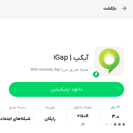
بازگشت
آیگپ | iGap
همراه هر روز من | With me every day
دانلود اپلیکیشن
41
نظر
تعداد دانلود
هزینه
دسته بندی
+150K
3.0
رایگان
شبکه‌های اجتماع
بار