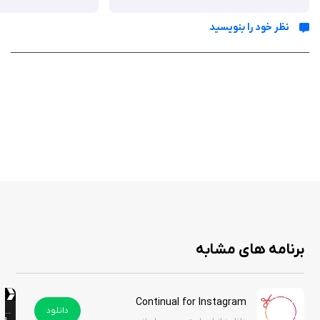
نظر خود را بنویسید
ویژگی‌ ها
رابط کاربری ساده: طراحی مینیمال و کاربرپسند برای دسترسی آسان به همه
قابلیت‌ها.
ارسال آغوش مجازی: امکان ارسال پیام‌های کوتاه با انیمیشن‌های جذاب و
شخصی‌سازی‌شده.
شخصی‌سازی پیام‌ها: انتخاب از میان قالب‌های آماده یا ایجاد پیام‌های
اختصاصی.
پشتیبانی آفلاین: امکان استفاده از برخی قابلیت‌ها بدون نیاز به اینترنت.
تاریخچه ارتباطات: ذخیره پیام‌های ارسالی و دریافتی برای مرور خاطرات.
اعلان‌های هوشمند: اطلاع‌رسانی به‌موقع برای پیام‌های جدید یا پاسخ‌ها.
سازگاری با iOS: عملکرد بهینه روی تمامی مدل‌های آیفون با iOS 13 به بالا.
برنامه های مشابه
hUGí یک اپلیکیشن جذاب و نوآورانه است که با تمرکز بر ارتباطات عاطفی،
Continual for Instagram
تجربه‌ای متفاوت در دنیای دیجیتال ارائه می‌دهد. عملکرد ساده و ویژگی‌های
دانلود