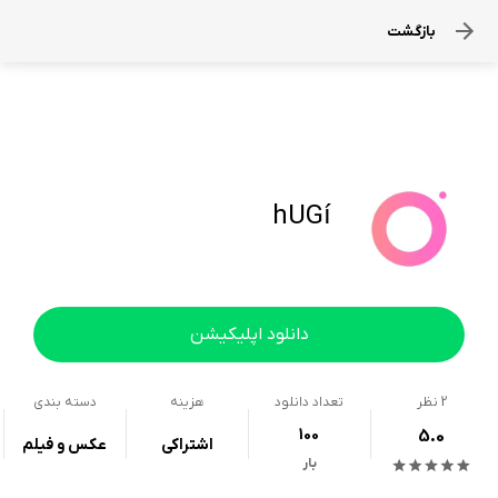
بازگشت
hUGí
دانلود اپلیکیشن
2
نظر
تعداد دانلود
هزینه
دسته بندی
100
5.0
اشتراکی
عکس و فیلم
بار