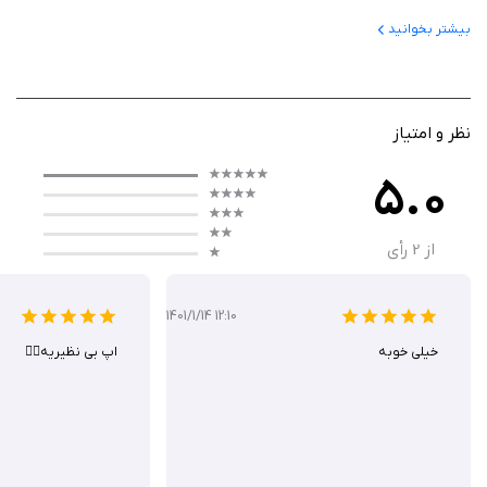
هدف این برنامه، ایجاد بستری برای تقویت روابط انسانی از طریق ارسال
بیشتر بخوانید
پیام‌های محبت‌آمیز و شخصی‌سازی‌شده است. این برنامه به کاربران امکان
می‌دهد تا با ارسال «آغوش‌های مجازی»، احساسات مثبت خود را به دیگران منتقل
کنند. hUGí به‌ویژه برای کسانی طراحی شده که می‌خواهند در دنیای دیجیتال،
ارتباطی صمیمی‌تر برقرار کنند. این اپلیکیشن بر سادگی و تأثیرگذاری عاطفی تمرکز
نظر و امتیاز
دارد.
5.0
از
2
رأی
عملکرد
عملکرد این برنامه بر پایه ارسال پیام‌های کوتاه و شخصی‌سازی‌شده است که
1401/1/14 12:10
به‌صورت «آغوش مجازی» طراحی شده‌اند. کاربران می‌توانند پیام‌های متنی،
خیلی خوبه
تصاویر یا انیمیشن‌های ساده‌ای را برای دوستان خود ارسال کنند. رابط کاربری
ا‌پ بی نظیریه👌🏻
ساده و جذاب، استفاده از برنامه را برای همه آسان می‌کند. این اپلیکیشن
همچنین امکان ذخیره تاریخچه پیام‌ها و ایجاد گروه‌های کوچک برای ارتباطات
جمعی را فراهم می‌کند.