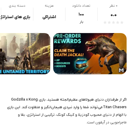
0
نظر
تعداد دانلود
هزینه
دسته بندی
100
0.0
اشتراکی
بازی های استراتژ
بار
اگر از طرفداران دنیای هیولاهای عظیم‌الجثه هستید، بازی Godzilla x Kong:
Titan Chasers می‌تواند شما را وارد نبردی هیجان‌انگیز و متفاوت کند. این بازی
با الهام از دنیای محبوب گودزیلا و کینگ کونگ، ترکیبی از استراتژی، بقا و
ماجراجویی در آیفون است.