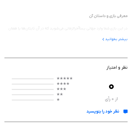
معرفی بازی و داستان آن
در این بازی شما وارد جهانی پساآخرالزمانی می‌شوید که در آن تایتان‌ها یا همان
هیولاهای عظیم، بر زمین حکومت می‌کنند. داستان حول گروهی از شکارچیان
بیشتر بخوانید
تایتان شکل می‌گیرد که تلاش می‌کنند در این دنیای خطرناک زنده بمانند و کنترل
منابع را به دست بگیرند. حضور شخصیت‌های معروفی مانند Godzilla و King
Kong باعث شده فضای بازی برای طرفداران این مجموعه بسیار جذاب‌تر شود.
نظر و امتیاز
0
گیم‌ پلی
گیم‌پلی بازی ترکیبی از استراتژی و بقا است. شما باید پایگاه خود را بسازید، منابع
از
0
رأی
جمع‌آوری کنید و نیروهای خود را برای مقابله با تهدیدات مختلف آماده کنید. در
نظر خود را بنویسید
کنار این موارد، امکان کاوش در نقشه‌های وسیع و کشف مناطق جدید نیز وجود
دارد.همچنین، تعامل با سایر بازیکنان از طریق اتحادها یا رقابت‌ها، بخش مهمی از
تجربه بازی را تشکیل می‌دهد. تصمیم‌گیری‌های شما در مدیریت منابع و توسعه