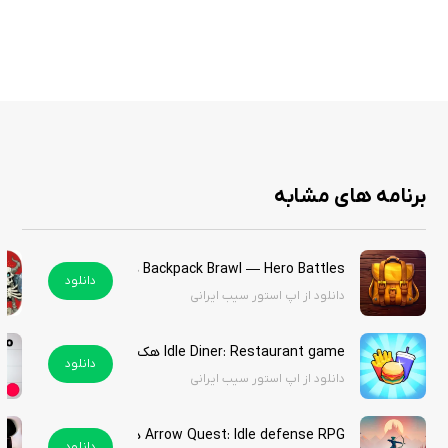
ویژگی‌ های بازی
گیم‌پلی Idle با پیشرفت خودکار منابع
مدیریت و ساخت پادشاهی از پایه
امکان ارتقای ساختمان‌ها و نیروها
جمع‌آوری منابع و توسعه اقتصاد
طراحی ساده اما جذاب
برنامه های مشابه
مناسب برای بازی‌های کوتاه و بلندمدت
سیستم پیشرفت تدریجی و اعتیادآور
ترکیب استراتژی و شبیه‌سازی
Backpack Brawl — Hero Battles هک شده
تجربه رشد یک امپراتوری قدرتمند
دانلود
دانلود از اپ استور سیب ایرانی
Idle Diner: Restaurant game هک شده
Crown Rumble: Idle Kingdoms یک بازی استراتژی سرگرم‌کننده است که با
دانلود
دانلود از اپ استور سیب ایرانی
ترکیب مکانیک‌های Idle و مدیریت پادشاهی، تجربه‌ای آرام اما جذاب از ساخت
یک امپراتوری ارائه می‌دهد. این بازی برای علاقه‌مندان به سبک‌های مدیریتی و
پیشرفت تدریجی گزینه‌ای مناسب محسوب می‌شود.
Arrow Quest: Idle defense RPG هک شده
دانلود