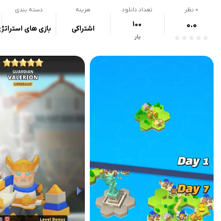
0
نظر
تعداد دانلود
هزینه
دسته بندی
100
0.0
اشتراکی
بازی های استراتژ
بار