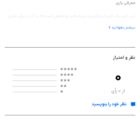
معرفی بازی
این بازی یک بازی استراتژی و شبیه‌سازی پادشاهی است که در آن بازیکن نقش
یک فرمانروای تازه‌کار را بر عهده دارد. هدف اصلی، ساخت یک امپراتوری قدرتمند،
بیشتر بخوانید
مدیریت منابع و گسترش قلمرو است. داستان بازی بر پایه رشد تدریجی یک
سرزمین کوچک به یک پادشاهی بزرگ و باشکوه شکل گرفته است.
نظر و امتیاز
گیم‌ پلی
0
گیم‌پلی بازی ترکیبی از مدیریت منابع و پیشرفت Idle است. بازیکن باید
ساختمان‌های مختلف مانند معادن، پادگان‌ها و سازه‌های اقتصادی را توسعه
از
0
رأی
دهد تا منابع بیشتری تولید شود. با گذشت زمان، حتی بدون فعالیت مداوم کاربر،
نظر خود را بنویسید
منابع جمع‌آوری می‌شوند و امکان پیشرفت فراهم است. همچنین ارتقای نیروها و
گسترش قلمرو از بخش‌های مهم گیم‌پلی محسوب می‌شود که باعث ایجاد حس
پیشرفت مداوم در بازی می‌گردد.