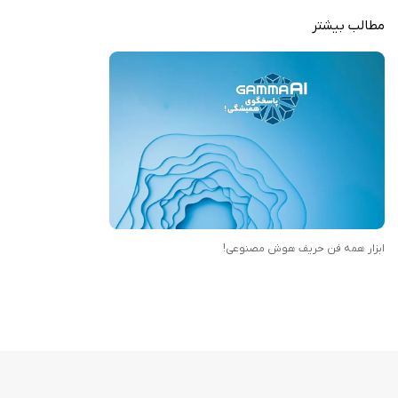
مطالب بیشتر
ویژگی‌ های برجسته برنامه
دستیار پیشرفته نوشتن برای تولید و بهبود مقالات، ایمیل‌ها، شعرها و
اصلاح خطاهای نگارشی
مدیریت حرفه‌ای اسناد جهت خلاصه‌سازی، بازنویسی، تجزیه‌وتحلیل و ترجمه
به زبان‌های مختلف
تبدیل تصویر به متن (OCR) با سرعت بالا جهت استخراج متون قابل ویرایش
از اسکرین‌شات‌ها
ایده‌پرداز بصری قدرتمند برای تبدیل متن به تصاویر خیره‌کننده مانند طراحی
جلد کتاب و پست‌ها
ابزار همه فن حریف هوش مصنوعی!
خلاصه‌سازی، بازنویسی و ترجمه ویدیوهای طولانی یوتیوب
تبدیل صدا به متن و بالعکس به همراه کیبورد هوش مصنوعی
حل گام‌به‌گام مسائل پیچیده ریاضی و دستیار تخصصی کدنویسی
تولید هوشمند رزومه‌های کاری، پست‌های شبکه‌های اجتماعی
خلق موسیقی و استوری‌های جذاب