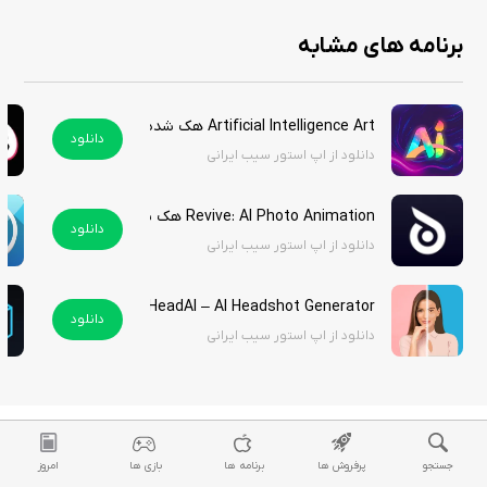
برنامه Gamma AI یک شاهکار نرم‌افزاری است که خلاقیت بی‌نهایت و مکالمات
برنامه های مشابه
هوشمند را به دستگاه شما می‌آورد تا هر ابزاری را برای تسهیل زندگی دیجیتال در
اختیار داشته باشید. لازم به ذکر است که برای ورود به این برنامه کاربردی، نیاز
به تغییر آی‌پی (IP) خواهید داشت.
Artificial Intelligence Art هک شده
دانلود
دانلود از اپ استور سیب ایرانی
استور سیب ایرانی نسخه آنلاک شده این برنامه کاربردی را برای کاربران گرامی قرار
داده است.
Revive: AI Photo Animation هک شده
برای فعالسازی ویژگی پرو وارد setting برنامه شوید و سپس گزینه restore the
دانلود
دانلود از اپ استور سیب ایرانی
purchase را انتخاب نمایید و بعد cancel را بزنید.
برای ورود به برنامه نیاز به تغییر آی پی است.
HeadAI – AI Headshot Generator
دانلود
دانلود از اپ استور سیب ایرانی
جستجو
پرفروش ها
برنامه ها
بازی ها
امروز