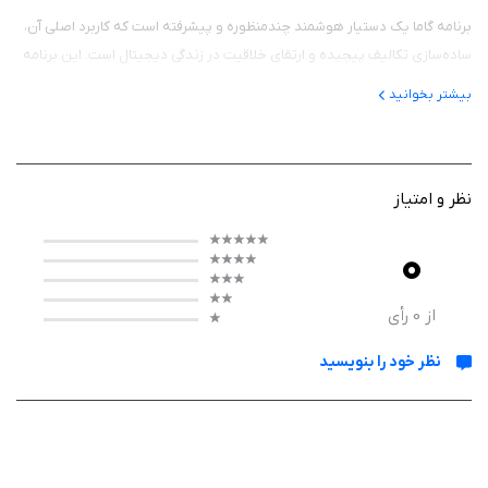
برنامه گاما یک دستیار هوشمند چندمنظوره و پیشرفته است که کاربرد اصلی آن،
ساده‌سازی تکالیف پیچیده و ارتقای خلاقیت در زندگی دیجیتال است. این برنامه
پلتفرمی بی‌نظیر برای نوشتن متون، حل مسائل، برنامه‌نویسی و تولید
بیشتر بخوانید
محتواست. گاما با بهره‌گیری هم‌زمان از قدرتمندترین مدل‌های جهان از جمله
ChatGPT 4.0، Claude 3.5 Sonnet، Grok AI 2.0، Llama 3.0 و Google Gemini
2.0، قوی‌ترین پاسخ‌ها را در اختیارتان می‌گذارد.
نظر و امتیاز
0
پردازش هوشمند محتوا در تمام ابعاد
عملکرد فوق‌العاده گاما بر پایه پردازش چندوجهی اطلاعات استوار است که تعاملی
از
0
رأی
روان و سریع را میان کاربر و هوش مصنوعی برقرار می‌کند. این اپلیکیشن با
نظر خود را بنویسید
اتصال به داده‌های برخط، اطلاعات به‌روز دنیا را تحلیل کرده و به ابزارهایی مجهز
است که به طور هم‌زمان متن، صدا، تصویر و کد را درک می‌کنند. عملکرد این
سیستم به شما اجازه می‌دهد تا با وارد کردن یک متن ساده یا لینک یوتیوب،
خروجی‌های شگفت‌انگیزی دریافت کنید.