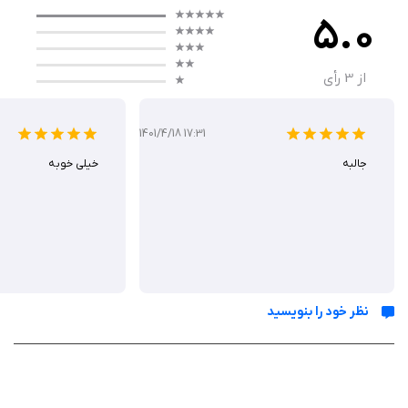
هر لحظه فرصتی برای تأمل و شفا است. این رویکرد آزاد، Freeland را به برنامه‌ای
5.0
برای آرامش‌ ذهن تبدیل می‌کند و کاربران را با الهام از زیبایی‌های ساده طبیعت،
به کشف درون خود دعوت می‌نماید.
از
3
رأی
گیم‌ پلی
1401/4/18 17:31
جالبه
خیلی خوبه
گیم‌پلی Freeland بر پایه کاوش آزاد و تعاملی بنا شده است. با کنترل دید ۳۶۰
درجه، دشت را بگردید و فعالیت‌های دلخواه را انتخاب کنید. از دوچرخه‌سواری
آرام تا شنا با قوها، هر حرکت با ریتم طبیعی پیش می‌رود و بدون هیچ فشاری،
به شما اجازه می‌دهد زمان را در لحظه سپری کنید. تمرکز روی حس‌های درونی
مانند نفس عمیق یا ملاقات حیوانات، بازی را به تجربه‌ای درمانی تبدیل می‌کند و
بدون اتصال اینترنت، در همه جا در دسترس است.
نظر خود را بنویسید
ویژگی‌ ها
دوچرخه سواری در دشت‌های وسیع