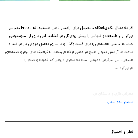
اگر به دنبال یک پناهگاه دیجیتال برای آرامش ذهن هستید، Freeland دنیایی
بی‌کران از طبیعت و تنهایی را پیش روی‌تان می‌گشاید. این بازی از استودیویی
خلاقانه، دشتی نامتناهی را برای گشت‌وگذار و بازسازی تعادل درونی باز می‌کند و
ساعت‌ها آرامش بدون هیچ مزاحمتی ارائه می‌دهد. با گرافیک‌های نرم و صداهای
طبیعی، این سرگرمی دعوتی است به سفری درونی که قدرت و صلح را
بازمی‌گرداند.
معرفی بازی و داستان آن
بیشتر بخوانید
این سرگرمی، دشتی بی‌نهایت است، دور از هیاهوی زندگی روزمره، جایی که
می‌توانید در آغوش طبیعت، تنهایی و آرامش غوطه‌ور شوید و ذهن‌تان را برای
استراحت و بازیابی قدرت و تعادل آماده کنید. بدون روایتی خطی، داستان بازی
در کاوش شخصی شما نهفته؛ تصور کنید قدم‌زدن در علفزارهای وسیع، جایی که
نظر و امتیاز