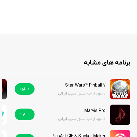
پیاده روی یا دویدن در مسیرهای طبیعی
شنا با قوها در آب‌های آرام
پخش موسیقی و آواز خواندن در تنهایی
روشن کردن رادیو برای لحظات تأمل
خواندن شعر زیر آسمان آبی
کشیدن نقاشی از مناظر اطراف غرق شدن در نور خورشید
دوش گرفتن در باران تازه
نفس عمیق کشیدن در سکوت
برنامه های مشابه
گریه عمیق برای رهایی احساسات
پیک نیک کنار دریاچه
آشپزی در کنار نهر زلال
Star Wars™ Pinball 7
دانلود
جمع آوری گیاهان وحشی
دانلود از اپ استور سیب ایرانی
درست کردن دمنوش‌های شفابخش
مراقبه با بخورهای معطر
Marvis Pro
دانلود
پیدا کردن آهوی آرام
دانلود از اپ استور سیب ایرانی
ملاقات با آلپاکاهای مهربان
PicsArt GIF & Sticker Maker