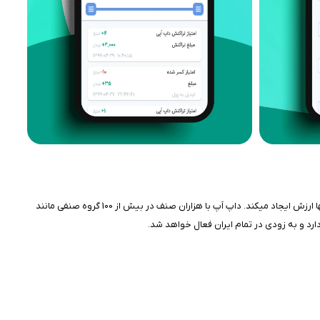
داپ اَپ، اولین پلتفرم پاداش نقدی خرید در ایران است.این پلتفرم، سیستم بانکی کشور، اصناف و عموم مردم را به یکدیگر متصل و مرتبط نموده و همزمان برای تمامی آنها ارزش ایجاد می‏کند. داپ اَپ با هزاران صنف در بیش از 100 گروه صنفی مانند
ارد و به زودی در تمام ایران فعال خواهد شد.