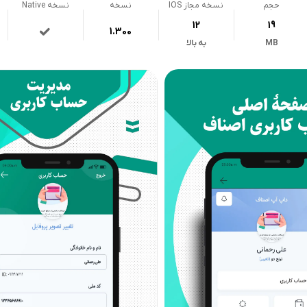
حجم
نسخه مجاز IOS
نسخه
نسخه Native
12
19
1.300
MB
به بالا