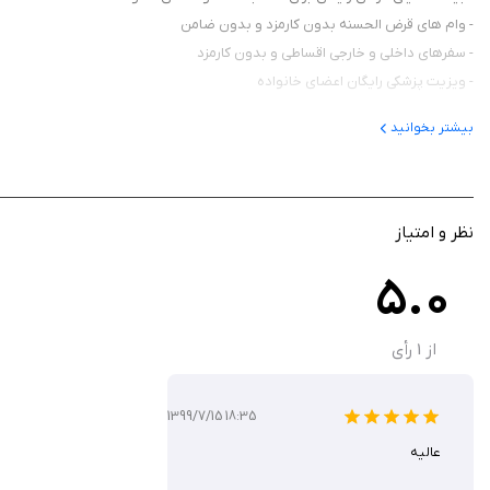
- وام های قرض الحسنه بدون کارمزد و بدون ضامن
- سفرهای داخلی و خارجی اقساطی و بدون کارمزد
- ویزیت پزشکی رایگان اعضای خانواده
بیشتر بخوانید
نظر و امتیاز
5.0
از
1
رأی
1399/7/15 18:35
عالیه