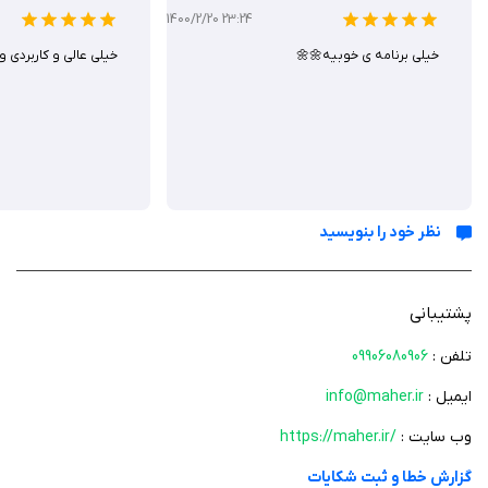
1400/2/20 23:24
خیلی برنامه ی خوبیه🌼🌼
خیلی عالی و کاربردی و
نظر خود را بنویسید
پشتیبانی
تلفن :
09906080906
ایمیل :
info@maher.ir
وب سایت :
https://maher.ir/
گزارش خطا و ثبت شکایات