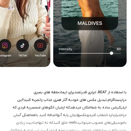
با استفاده از BEAT، ابزاری قدرتمندبرای ایجادحلقه های بصری
دراینستاگرام،تبدیل عکس های خودبه آثار هنری جذاب راتجربه کنید!این
اپلیکیشن ساده به شماامکان میدهدکه ازمیان الگوهای منحصربه فردی که
دراختیاردارد،انتخاب کنیدوعکسهایتان رابه آنهااضافه کنید.باهماهنگی آسان
باموسیقی‌های محبوب،میتوانیدreels خلق کنیدکه نه تنهاجذابیت زیادی
دارندبلکه دررسانه‌های اجتماعی نیزموردتوجه قرارمیگیرند.این ابزاربه شماکمک