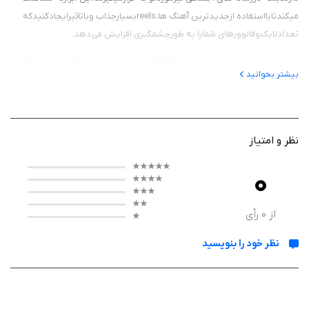
میکندتابااستفاده ازجدیدترین آهنگ ها،reelsبسیارجذاب وباتاثیرایجادکنیدکه
تعدادلایک‌وفالوورهای شمارا به طورچشمگیری افزایش می‌دهد.
بااپلیکیشن ویرایش حلقه بصری BEAT،هیچ محدودیتی درامکانات ندارید.اگربه
بیشتر بخوانید
دنبال ایجادریل های حرفه ای برای اینستاگرام هستیدومیخواهیدمخاطبان
خودراتحت تاثیرقراردهید،برنامه ویرایش ما انواع مختلفی از گزینه های سفارشی
سازی را برای شمافراهم میکند!انتخاب ازمیان این گزینه هابه شماکمک
میکندتامحتوای خودرابه سطح بالاتری برسانید.
نظر و امتیاز
BEAT تجربه ای آسان وبی دردسربرای ساخت حلقه های اینستاگرام ارائه
0
میدهد.چه یک تولید کننده محتوای حرفه ای باشیدوچه به تازگی شروع به کار
کرده باشید، این برنامه با قالب های قدرتمندخود،محتوای شمارابه سطح بالاتری
از
0
رأی
میبرد.
نظر خود را بنویسید
آیا آماده ایدتاریل های اینستاگرام خودرابه سطح بالاتری ببرید؟ BEAT راهمین
حالادانلود کنید و شروع به خلق محتوای بینظیری کنیدکه شمارا ازدیگران
متمایزمیکند.