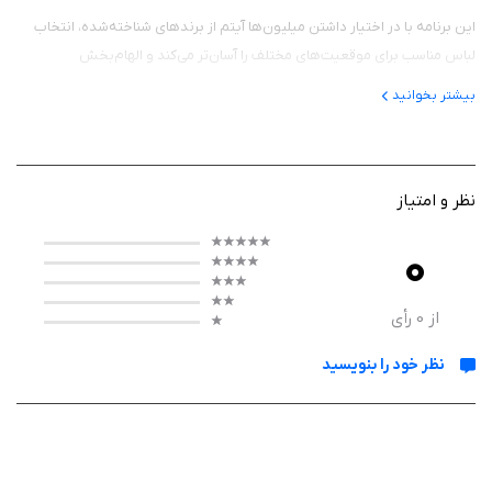
این برنامه با در اختیار داشتن میلیون‌ها آیتم از برندهای شناخته‌شده، انتخاب
لباس مناسب برای موقعیت‌های مختلف را آسان‌تر می‌کند و الهام‌بخش
علاقه‌مندان به دنیای مد و فشن است. چه برای یک مهمانی، محل کار، دانشگاه یا
بیشتر بخوانید
سفر به دنبال یک استایل جدید باشید و چه بخواهید سلیقه خود را در طراحی
پوشش تقویت کنید، Combyne ابزارهای متنوعی را در اختیار شما قرار می‌دهد.
نظر و امتیاز
عملکرد برنامه Combyne - Your Perfect Outfit
0
در Combyne می‌توانید انواع لباس، کفش، کیف، اکسسوری و زیورآلات را از
برندهای مختلف انتخاب کرده و آن‌ها را در کنار یکدیگر قرار دهید تا استایل
از
0
رأی
دلخواه خود را طراحی کنید. همچنین می‌توانید از میان هزاران استایل
نظر خود را بنویسید
ساخته‌شده توسط سایر کاربران ایده بگیرید یا طراحی‌های خود را با دیگران به
اشتراک بگذارید.
این برنامه با توجه به ترندهای روز دنیای مد، پیشنهادهای متنوعی برای ست
کردن لباس‌ها ارائه می‌دهد. کاربران می‌توانند افراد دیگر را دنبال کنند، در