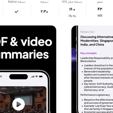
حجم
نسخه مجاز IOS
نسخه
نسخه Native
16.0
43
2.30
MB
به بالا