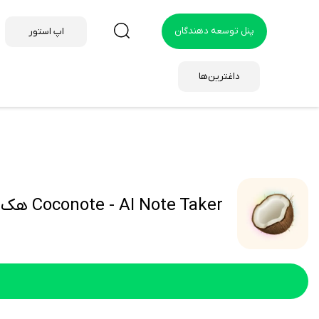
پنل توسعه دهندگان
اپ استور
داغترین‌ها
Coconote - AI Note Taker هک شده