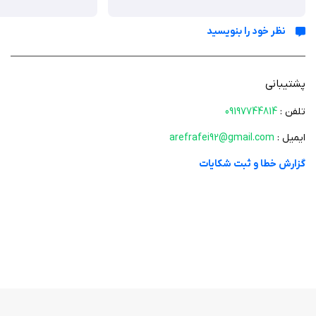
نظر خود را بنویسید
وقتی کتاب مورد نظرتون رو پیدا کردین از طریق چت با فروشنده داخل
اپلیکیشن می‌تونین هماهنگی لازم رو انجام بدین و کتاب رو ازشون خریداری
کنین، با خرید امن نگرانی بابت ارسال و دریافت کتاب ندارین
پشتیبانی
موضوعات و دسته‌بندی‌ها
تلفن :
09197744814
ایمیل :
arefrafei92@gmail.com
کتاب‌های دانشگاهی (به تفکیک برای هر رشته دانشگاهی)
کتاب غیردرسی (رمان و ادبیات، اقتصاد، روانشناسی، تاریخ و …)
گزارش خطا و ثبت شکایات
مدرسه و کنکور (از اول دبستان تا آخر دبیرستان)
زبان
حوزوی
کتابخانه شخصی شما