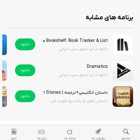
شما در اپلیکیشن کنسل صفحه‌ی مخصوص خودتون رو دارین که میتونین
آدرس و لینکش رو در شبکه‌های اجتماعی به اشتراک بذارین تا کاربران بتونن
برنامه های مشابه
کتاب‌های شما رو ببینن و ازتون خرید کنن
Bookshelf: Book Tracker & List هک شده
دانلود
ثبت کتاب درخواستی
دانلود از اپ استور سیب ایرانی
ممکنه کتابی که دنبالش میگردین توی اپلیکیشن پیدا نشه که میتونین به
Dramatics
عنوان کتاب درخواستی ثبت کنین تا اگه کسی کتاب مورد نظرتون رو داشت ازش
دانلود
دانلود از اپ استور سیب ایرانی
خریداری کنین
داستان انگلیسی+ترجمه | English Stories
دانلود
داستان بخون و زبانت رو تقویت کن
این برنامه برای راحتی تبادل کتاب‌های شما طراحی شده است. استفاده از کنسل
رایگانه (به جز خرید امن) و آگهیِ شما همان روز برای ده‌ها هزار کاربر ما نمایش
داده می‌شه.
جستجو
پرفروش ها
برنامه ها
بازی ها
امروز