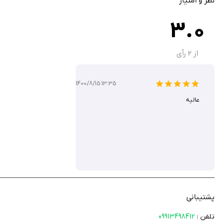
نظر و امتیاز
3.0
از
2
رأی
1400/8/15 13:35
عالیه
پشتیبانی
تلفن :
09913498412