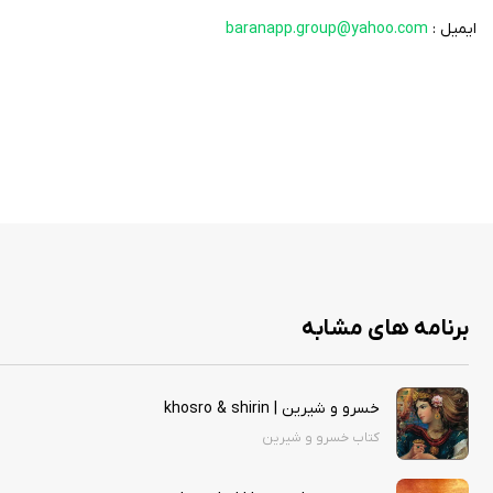
ایمیل :
baranapp.group@yahoo.com
برنامه های مشابه
خسرو و شيرين | khosro & shirin
کتاب خسرو و شيرين