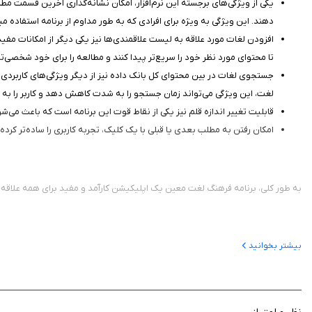
یکی از ویژگی‌های برجسته این نرم‌افزار، امکان نشانه‌گذاری آخرین قسمت مطال
دهند. این ویژگی به ویژه برای افرادی که به طور مداوم از برنامه استفاده می
افزودن لغات مورد علاقه به لیست علاقمندی‌ها نیز یکی دیگر از امکانات مفید
تا محتوای مورد نظر خود را سریع‌تر پیدا کنند و مطالعه را برای خود شخصی‌تر 
جستجوی لغات در بین محتوای کل بانک داده نیز از دیگر ویژگی‌های کاربردی ای
لغت، این ویژگی می‌تواند زمان جستجو را به شدت کاهش دهد و کاربر را به 
قابلیت تغییر اندازه قلم نیز یکی از نقاط قوت این برنامه است که باعث می‌ش
امکان رفتن به مطلب بعدی یا قبلی با یک کلیک، تجربه کاربری را ساده‌تر کرده
به طور کلی، برنامه فرهنگ لغت معین یک اپلیکیشن کارآمد و مفید برای همه علاقه‌من
بیشتر بخوانید
کد شامد: 1-1-743518-63-0-60
توجه: شماره تراکنش را پس از خرید نگهداری کنید.
اگر قبلا نرم افزار را خریده اید، شماره تراکنش را برای دریافت کد هدیه به ۰۹۹۱۳۴۹۸۴۱۲ ارسال کنید.