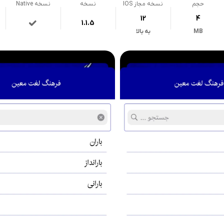
حجم
نسخه مجاز IOS
نسخه
نسخه Native
12
4
1.1.5
MB
به بالا