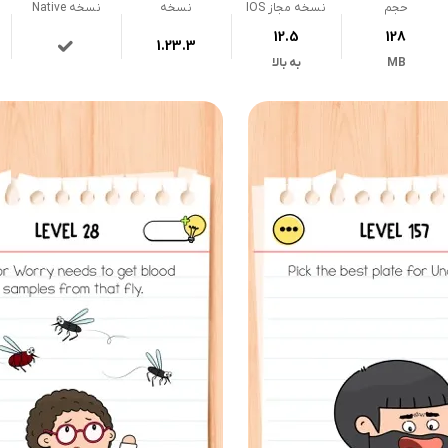
حجم
نسخه مجاز IOS
نسخه
نسخه Native
12.5
128
1.23.3
MB
به بالا