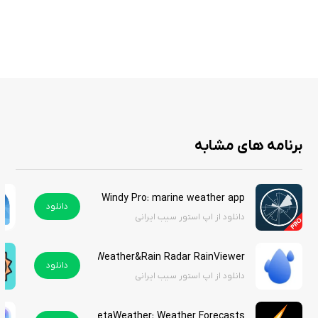
نمایش پیش‌بینی دقیق ساعتی و روزانه برای هر مکان در جهان
رادار زنده برای ردیابی بارش، ابرها و طوفان‌ها با جزئیات بالا
هشدارهای هوشمند برای شرایط جوی شدید مانند طوفان یا باران سنگین
ارائه اطلاعات تکمیلی مانند شاخص UV، کیفیت هوا و دمای آب ساحلی
ویجت‌های قابل تنظیم برای نمایش سریع اطلاعات آب‌وهوا روی صفحه
اصلی
امکان ذخیره چندین مکان برای بررسی هم‌زمان شرایط جوی
رابط کاربری بدون تبلیغات برای تجربه‌ای روان و بی‌وقفه
برنامه های مشابه
Windy Pro: marine weather app
برنامه Weather & Radar Pro در اپ استور اپل با قیمت 25.49 دلار عرضه شده
دانلود
دانلود از اپ استور سیب ایرانی
است، اما شما می‌توانید آن را از اپ استور ایرانی سیب ایرانی به‌صورت رایگان
دانلود کنید. این امکان، دسترسی به این اپلیکیشن کاربردی را برای کاربران ایرانی
آسان‌تر کرده است.
Weather&Rain Radar RainViewer هک شده
دانلود
دانلود از اپ استور سیب ایرانی
MetaWeather: Weather Forecasts