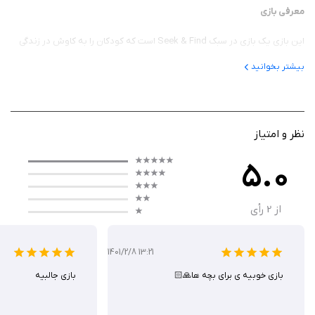
معرفی بازی
این بازی یک بازی در سبک Seek & Find است که کودکان را به کاوش در زندگی
روستایی و مزرعه‌ای دعوت می‌کند. این بازی که در سال ۲۰۱۵ منتشر شد، شامل
بیشتر بخوانید
چهار صحنه اصلی است که هر کدام پر از انیمیشن‌های تعاملی و داستان‌های
کوچک هستند. کودکان می‌توانند با حیوانات، تراکتورها و شخصیت‌های مزرعه
تعامل داشته باشند و فعالیت‌هایی مانند کاشت محصولات یا تغذیه حیوانات را
تجربه کنند. طراحی رنگارنگ و انیمیشن‌های دست‌ساز، این بازی را به گزینه‌ای
نظر و امتیاز
ایده‌آل برای کودکان پیش‌دبستانی و والدینی که به دنبال محتوای ایمن هستند،
5.0
تبدیل کرده است
از
2
رأی
گیم پلی
1401/2/8 13:21
گیم‌پلی Tiny Farm ساده و بدون نیاز به خواندن طراحی شده است، که آن را
بازی خوبیه ی برای بچه ها🙏🏻
بازی جالبیه
برای کودکان خردسال مناسب می‌کند. بازی شامل چهار صحنه است: مزرعه، روستا،
انبار و مزرعه در شب. کودکان می‌توانند فعالیت‌هایی مانند کاشت چغندر، تغذیه
خر، دوش دادن به خوکچه، کوتاه کردن موی گوسفند یا رنگ‌آمیزی تخم‌مرغ‌ها را