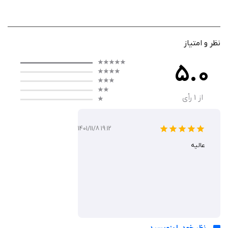
با شمشیر، تیر و جادو با دشمنان بی‌شمار بجنگد. شما نقش این قهرمان را به
عهده می‌گیرید، هیولاها را شکست می‌دهید، قهرمانان جدید آزاد می‌کنید و در
مسیر خود از هیولاهای حاکم بر سرزمین می‌گذرید تا نظم را به جهان بازگردانید.
حس ماجراجویی و ارتقاء شخصیت در سراسر بازی احساس می‌شود.
نظر و امتیاز
5.0
گیم‌ پلی
از
1
رأی
گیم‌ پلی Tiny Fantasy بسیار روان و آسان برای آیفون طراحی شده است؛ کافی
است با لمس کردن و کشیدن انگشت ترکیبی از حملات، جادوها یا تیراندازی انجام
1401/11/8 19:12
دهید. شما می‌توانید انتخاب کنید از شمشیر استفاده کنید، تیرانداز باشید یا
عالیه
جادوگر شوید. در هر مرحله با دسته‌های دشمن روبه‌رو می‌شوید، باس‌های
قدرتمند دارید و ارتقاءها و دنبال کردن استراتژی‌های مختلف بخشی از روند بازی
هستند. تمام مراحل با یک دست قابل کنترل است و مناسب بازی‌های سریع روزانه
نیز هست.