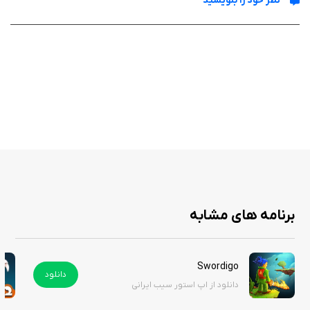
نظر خود را بنویسید
ویژگی‌ ها
انتخاب از میان قهرمانان مختلف با سبک بازی متفاوت
استفاده از شمشیر، تیر یا جادو برای مبارزه با دشمنان
امکان ارتقاء و آزادسازی همراهان یا followers برای کمک در مبارزه
طراحی شده برای کنترل با یک دست در آیفون، مناسب برای بازی‌های کوتاه
مراحل متنوع با دشمنان گوناگون و باس‌های چالش‌برانگیز
گرافیک فانتزی و رنگارنگ که احساس ماجراجویی را تقویت می‌کند
سیستم ترکیب مهارت‌ها با همراهان برای ایجاد سینرژی بهتر در مبارزه
به‌روزرسانی‌های منظم با محتواهای جدید و رفع باگ‌ها
مناسب برای کسانی که می‌خواهند بدون پیچیدگی زیاد وارد بازی شده و لذت
ببرند
برنامه های مشابه
اگر علاقه‌مند به بازی‌های اکشن فانتزی هستید و دوست دارید در هر زمان و
Swordigo
هرجا با آیفون خودتان به مبارزه بروید، Tiny Fantasy: Action Adventure یکی از
دانلود
دانلود از اپ استور سیب ایرانی
گزینه‌های سرگرم‌کننده و قابل‌دسترسی است. ترکیب قابل‌لمس با یک دست،
شخصیت‌های متنوع و ارتقاءهای جذاب آن تجربه‌ای لذت‌بخش را رقم می‌زند. شما