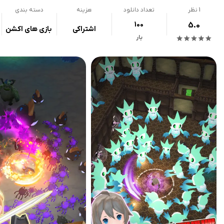
1
نظر
تعداد دانلود
هزینه
دسته بندی
100
5.0
اشتراکی
بازی های اکشن
بار