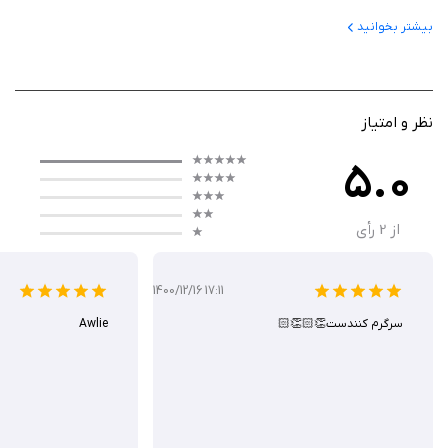
گیم‌پلی بازی بر پایه استراتژی نوبتی طراحی شده است. بازیکنان باید با تکیه بر
بیشتر بخوانید
کارآفرینی و تفکر استراتژیک خود، به کنترل شخصیت خود بپردازند و در نبردهای
هیجان‌انگیز شرکت کنند. هر مرحله از بازی شامل چالش‌های خاص خود است که
نیاز به برنامه‌ریزی و تصمیم‌گیری هوشمندانه دارد. شما باید با استفاده از
قدرت‌های جادویی و تکنیک‌های جنگی مناسب، به جنگ با موجودات مختلف و
نظر و امتیاز
حتی جادوگران دیگر بپردازید.
5.0
از
2
رأی
گرافیک زیبا و طراحی هنری منحصر به فرد
یکی از ویژگی‌های برجسته The Last Warlock، گرافیک زیبا و طراحی هنری آن
1400/12/16 17:11
است. بازی از رنگ‌های زنده و شخصیت‌های منحصر به فرد بهره می‌برد که تجربه
سرگرم کنندست👏🏻👏🏻
Awlie
بصری ارزشمندی به بازیکن ارائه می‌دهد. هر محیط بازی به‌طور دقیق طراحی
شده است و بازیکنان احساس غرق شدن در دنیای فانتزی را خواهند داشت.
تنوع شخصیت‌ها و قدرت‌ها