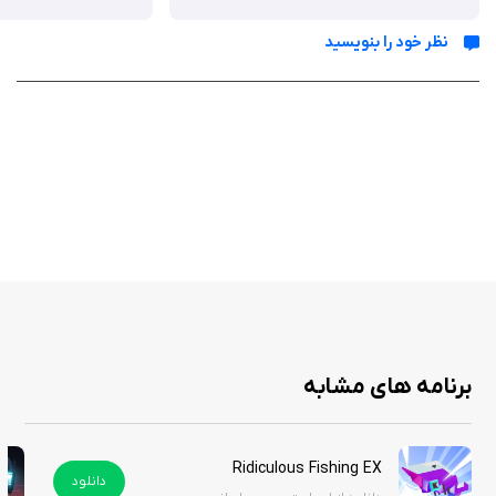
در این بازی، بازیکنان این امکان را دارند که شخصیت‌های مختلفی را انتخاب کنند
نظر خود را بنویسید
که هر یک ویژگی‌ها و قدرت‌های خاص خود را دارند. این تنوع به بازیکنان کمک
می‌کند تا با توجه به سبک بازی خود، شخصیت مورد نظر را انتخاب کرده و
استراتژی‌های منحصر به فردی را برای نبردها ایجاد کنند. به علاوه، با پیشرفت در
بازی و کسب امتیاز، می‌توان قدرت‌های جدیدی را باز کرد که تجربه بازی را
جذاب‌تر می‌کند.
بازی The Last Warlock یک تجربه جذاب و سرگرم‌کننده برای کاربران آیفون و
آیپد به شمار می‌رود. گیم‌پلی چالش‌برانگیز، گرافیک زیبا و تنوع شخصیت‌ها، این
بازی را به یکی از گزینه‌های عالی برای دوستداران بازی‌های استراتژیک و فانتزی
تبدیل کرده است. اگر به دنبال یک بازی جدید و هیجان‌انگیز هستید، The Last
برنامه های مشابه
Warlock می‌تواند انتخابی مناسب باشد. این بازی مهیج را از سیب ایرانی دانلود
کنید.
Ridiculous Fishing EX
دانلود