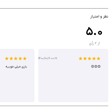
نظر و امتیاز
5.0
از
2
رأی
1400/10/8 00:17
😍😍😍
بازی خیلی خوبیه