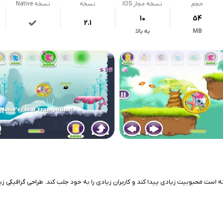
حجم
نسخه مجاز IOS
نسخه
نسخه Native
10
54
2.1
MB
به بالا