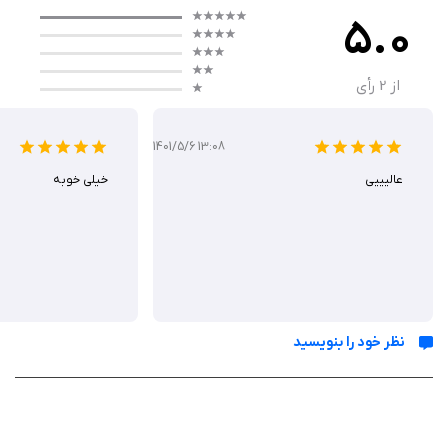
5.0
گیم پلی
گیم‌ پلی Super Wizard بر پایه ترکیب خلاقانه بیش از ۲۰ مهارت جادویی و ۱۰
از
2
رأی
توانایی بنا شده؛ بازیکنان در هر راند، سبک نبرد منحصربه‌فردی می‌سازند و با
جمع‌آوری سلاح‌ها، زره‌ها و حلقه‌ها، در برابر امواج هیولاها دفاع می‌کنند. پس از
1401/5/6 13:08
تکمیل مرحله عادی، مودهای سخت‌تر با پاداش‌های بیشتر باز می‌شود.
عالیییی
خيلی خوبه
ویژگی‌ ها
ترکیب بیش از ۲۰ مهارت جادویی برای سبک‌های نبرد متنوع
۱۰ توانایی اضافی برای سفارشی‌سازی شخصیت جادوگر
باز کردن سطوح سخت‌تر با پاداش‌های ویژه پس از تکمیل عادی
نظر خود را بنویسید
هیولاها با توانایی‌های ویرانگر برای چالش‌های استراتژیک
جمع‌آوری سلاح‌ها، زره‌ها، حلقه‌ها و اقلام متنوع
آرتفکت‌های بی‌شمار با اثرات جادویی نامحدود
شکار هیجان‌انگیز با عناصر روگ‌لایک procedural