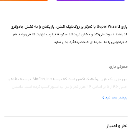
بازی Super Wizard با تمرکز بر روگ‌لایک اکشن، بازیکنان را به نقش جادوگری
قدرتمند دعوت می‌کند و نشان می‌دهد چگونه ترکیب مهارت‌ها می‌تواند هر
ماجراجویی را به تجربه‌ای منحصربه‌فرد بدل سازد.
معرفی بازی
این بازی یک بازی روگ‌لایک اکشن است که توسط Mofish, Inc. توسعه یافته و
امتیاز ۴.۶ از ۵ بر اساس ۲.۴ هزار نظر را در اپ استور کسب کرده است. داستان
بازی حول ماجراجویی جادوگری می‌چرخد که در برابر هیولاهای ویرانگر با
بیشتر بخوانید
توانایی‌های ویژه می‌ایستد؛ بدون روایتی پیچیده، تمرکز بر شکار و بقا است،
جایی که هر راند جدید، چالش‌های تازه‌ای از عمق کیهان جادویی را آشکار می‌سازد
و بازیکنان را به کاوش بی‌پایان ترغیب می‌کند.
نظر و امتیاز