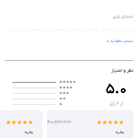
داستان بازی
در این بازی، بازیکنان به دنیایی تاریک و پر از خطر وارد می‌شوند. داستان بازی
حول محور یک قهرمان شجاع می‌چرخد که باید با نیروهای شیطانی مبارزه کند و
بیشتر بخوانید
سرزمین خود را از تاریکی نجات دهد. این قهرمان باید با چالش‌های مختلفی
روبرو شود و در طول مسیر، دوستان و متحدانی پیدا کند که به او در این مبارزه
کمک کنند. داستان بازی با المان‌های حماسی و ماجراجویی ترکیب شده است و
بازیکنان را درگیر دنیای بازی می‌کند.
نظر و امتیاز
5.0
گیم‌ پلی
از
2
رأی
گیم‌ پلی Shadow Lord: Legends Knight ترکیبی از اکشن، نقش‌آفرینی و
استراتژی است. بازیکنان می‌توانند:
1400/2/28 13:27
شخصیت خود را سفارشی‌سازی کنند: انتخاب کلاس، مهارت‌ها و تجهیزات
عالیه
عالیه
مختلف به بازیکنان این امکان را می‌دهد تا شخصیت منحصر به فردی