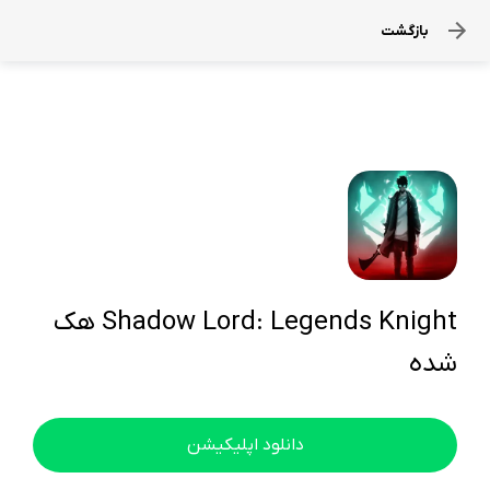
بازگشت
Shadow Lord: Legends Knight هک
شده
دانلود اپلیکیشن