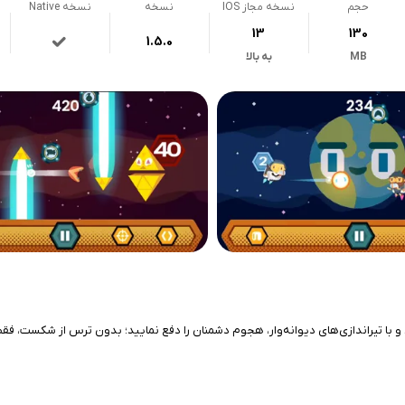
حجم
نسخه مجاز IOS
نسخه
نسخه Native
13
130
1.5.0
MB
به بالا