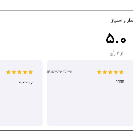
unlockable شخصیت‌ها و customization با ارجاعات پاپ‌کالچر
گرافیک رنگارنگ و انیمیشن‌های روان برای immersion
جمع‌آوری ارز برای ارتقای تجهیزات و قدرت‌ها
نظر و امتیاز
حالت single-player با چالش‌های فزاینده
5.0
سازگاری با iOS 11 به بالا بدون تبلیغات مزاحم
از
2
رأی
Super SteamPuff نه تنها یک شوتر، بلکه فستیوالی از هیجان و خنده است
بازی ۱ دلار قیمت دارد شما می‌توانید آن را از سیب ایرانی به صورت رایگان دانلود کنید
1401/3/23 17:35
👌🏻👌🏻
بی نظیره