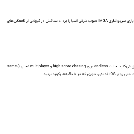
این بازی که توسط Weyrdworks Productions در ژوئن ۲۰۱۶ ساخته شده، یک شوتر اکشن پرسرعت است که به عنوان "بهترین ۲۰۱۶" اپ استور انتخاب شد و جایزه بهترین بازی سریع‌البازی IMGA جنوب شرقی آسیا را برد. داستانش در کیهانی از ناممکن‌های
گیم‌پلی Super SteamPuff سریع و اعتیادآور است؛ با لمس صفحه پرواز کنید، تیر بزنید و از گلوله‌ها جاخالی دهید، در حالی که قدرت‌های ویژه مثل dodge را برای بقا فعال می‌کنید. حالت endless برای high score chasing و multiplayer محلی (same-