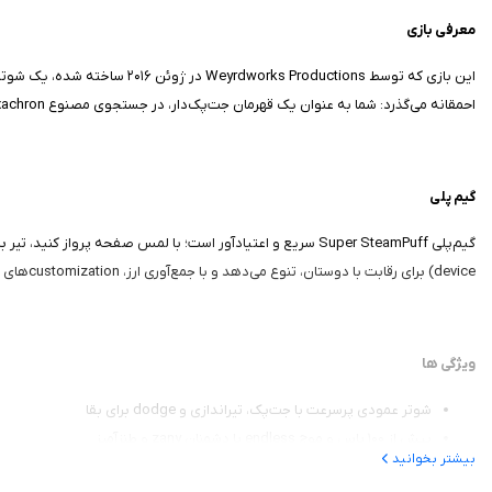
معرفی بازی
احمقانه می‌گذرد: شما به عنوان یک قهرمان جت‌پک‌دار، در جستجوی مصنوع Hexachron هستید و با هجوم شورشیان عجیب‌وغریب و باس‌های غول‌پیکر می‌جنگید.
گیم‌ پلی
device) برای رقابت با دوستان، تنوع می‌دهد و با جمع‌آوری ارز، customizationهای باحال unlock می‌شود. هر دور، از موج‌های ساده به باس‌های پیچیده می‌رسد، بدون لگ حتی روی iOS قدیمی، طوری که در ۱۰ دقیقه، رکورد بزنید.
ویژگی‌ ها
شوتر عمودی پرسرعت با جت‌پک، تیراندازی و dodge برای بقا
بیش از ۱۰۰ باس و موج endless با دشمنان zany و طنزآمیز
بیشتر بخوانید
حالت multiplayer محلی برای رقابت ۲v۲ با دوستان