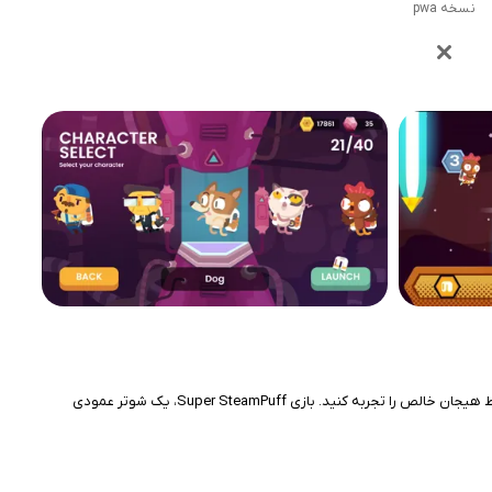
نسخه pwa
در این بازی در فضایی پر از ناممکن‌های خنده‌دار، با جت‌پک روی شانه‌تان پرواز کنید و با تیراندازی‌های دیوانه‌وار، هجوم دشمنان را دفع نمایید؛ بدون ترس از شکست، فقط هیجان خالص را تجربه کنید. بازی Super SteamPuff، یک شوتر عمودی