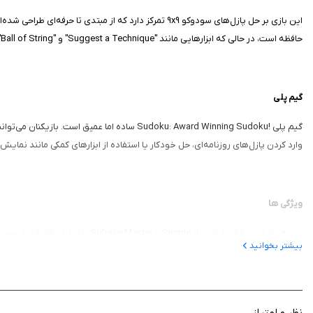
حافظه است، در حالی که ابزارهایی مانند "Suggest a Technique" و "Ball of String" به حل پازل‌های پیچیده کمک می‌کنند. این بازی برای سرگرمی، تمرین ذهنی و حتی رقابت در Game Center طراحی شده است.
گیم‌ پلی
وارد کردن پازل‌های روزنامه‌ای، حل خودکار یا استفاده از ابزارهای کمکی مانند نمایش خطاها و پر کردن خودکار اعدا
ویژگی‌ ها
شش سطح دشواری: از Simple تا SuDoku Master با میلیاردها پازل منحصربه‌فرد.
بیشتر بخوانید
ابزارهای کمکی: شامل Suggest a Technique، Ball of String و پر کردن خودکار اعداد.
Picture Sudoku: پازل‌های تصویری و نمادین برای تنوع بیشتر.
پشتیبانی از Game Center: رقابت با دوستان و ثبت دستاوردها.
وارد کردن پازل: امکان حل سودوکوهای روزنامه‌ای با ابزارهای تحلیلی.
نظر و امتیاز