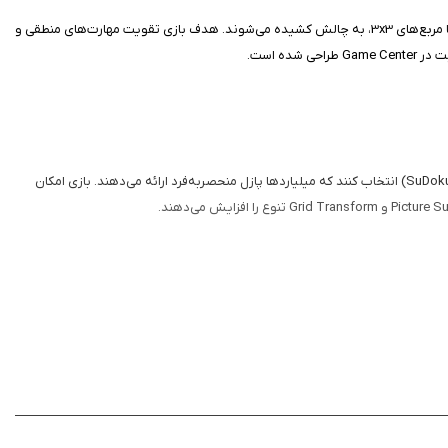
این بازی بر حل پازل‌های سودوکو 9x9 تمرکز دارد که از مبتدی تا حرفه‌ای طراحی شده‌اند. بازیکنان با پر کردن خانه‌های خالی با اعداد 1 تا 9، بدون تکرار در ردیف‌ها، ستون‌ها یا مربع‌های 3x3، به چالش کشیده می‌شوند. هدف بازی تقویت مهارت‌های منطقی و
گیم‌ پلی !Sudoku: Award Winning Sudoku ساده اما عمیق است. بازیکنان می‌توانند از میان شش سطح دشواری (Simple، Easy، Medium، Hard، Very Hard و SuDoku Master) انتخاب کنند که میلیاردها پازل منحصربه‌فرد ارائه می‌دهند. بازی امکان