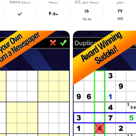
حجم
نسخه مجاز IOS
نسخه
نسخه Native
15
27
4.50
MB
به بالا