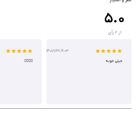
عملکرد آفلاین: بازی بدون نیاز به اینترنت.
5.0
بدون تبلیغات: تجربه‌ای خالص در نسخه پولی.
تحلیل خطاها: نمایش اشتباهات و ارائه نکات برای بهبود.
از
2
رأی
1401/1/28 19:03
مناسب است. این اپلیکیشن با قیمت 4.99 دلار (نسخه پولی) و نسخه رایگان با یک سطح دشواری در اپ استور در دسترس است ولی از سیب ایرانی به صورت رایگان قابل دانلود است.
خیلی خوبه
👌🏻👌🏻