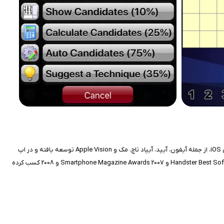
بازی !Sudoku: Award Winning Sudoku یک بازی پازل کلاسیک سودوکو است که توسط Mastersoft Ltd (The Chess Solitaire Sudoku Factory Ltd) برای دستگاه‌های iOS، از جمله آیفون، آیپد، آیپاد تاچ، مک و Apple Vision توسعه یافته و در اپ
استور عرضه شده است. این بازی که ابتدا در سال 2005 منتشر شد، با ارائه میلیاردها پازل سودوکو و ویژگی‌های نوآورانه، جوایز متعددی از جمله جایزه Handster Best Software Awards 2008 و Smartphone Magazine Awards 2007 و 2008 کسب کرده