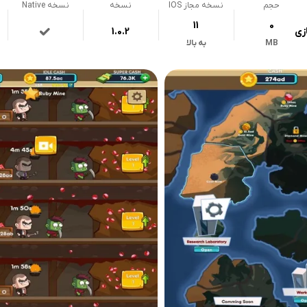
حجم
نسخه مجاز IOS
نسخه
نسخه Native
11
0
زی
1.0.2
MB
به بالا