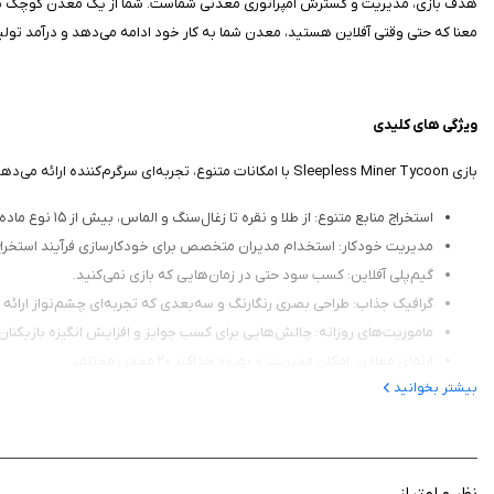
معنا که حتی وقتی آفلاین هستید، معدن شما به کار خود ادامه می‌دهد و درآمد تولید
ویژگی‌ های کلیدی
بازی Sleepless Miner Tycoon با امکانات متنوع، تجربه‌ای سرگرم‌کننده ارائه می‌دهد. در ادامه برخی از ویژگی‌های برجسته آن را مرور می‌کنیم:
استخراج منابع متنوع: از طلا و نقره تا زغال‌سنگ و الماس، بیش از ۱۵ نوع ماده معدنی برای کاوش.
مدیریت خودکار: استخدام مدیران متخصص برای خودکارسازی فرآیند استخراج 
گیم‌پلی آفلاین: کسب سود حتی در زمان‌هایی که بازی نمی‌کنید.
گرافیک جذاب: طراحی بصری رنگارنگ و سه‌بعدی که تجربه‌ای چشم‌نواز ارائه 
ماموریت‌های روزانه: چالش‌هایی برای کسب جوایز و افزایش انگیزه بازیکنان.
ارتقای معادن: امکان مدیریت و بهبود حداکثر ۲۰ معدن مختلف.
بیشتر بخوانید
رویدادهای ویژه: به‌روزرسانی‌های منظم با محتوای جدید و جوایز محدود.
چرا این بازی را دانلود کنیم؟
نظر و امتیاز