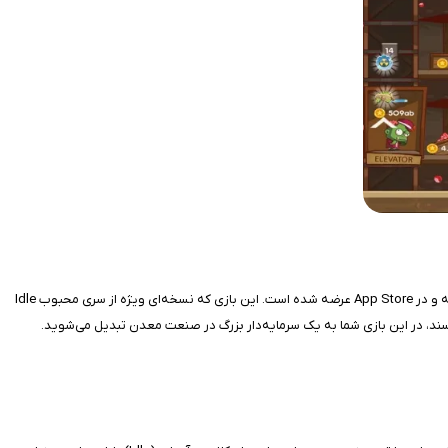
بازی Sleepless Miner Tycoon یک بازی جذاب و اعتیادآور در سبک شبیه‌سازی برای کاربران آیفون است که توسط استودیوی بازی‌سازی مطرح Kolibri Games توسعه یافته و در App Store عرضه شده است. این بازی که نسخه‌ای ویژه از سری محبوب Idle