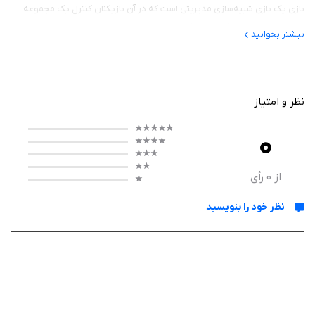
بازی یک بازی شبیه‌سازی مدیریتی است که در آن بازیکنان کنترل یک مجموعه
حفاری را بر عهده می‌گیرند. هدف اصلی بازی، استخراج منابع ارزشمند از اعماق
بیشتر بخوانید
زمین، افزایش درآمد و تبدیل یک کسب‌وکار کوچک به یک مجموعه بزرگ و
قدرتمند است.
روند بازی به‌صورت ساده و اعتیادآور طراحی شده است؛ حتی زمانی که به‌صورت
نظر و امتیاز
مستقیم بازی نمی‌کنید، فعالیت‌های استخراج ادامه پیدا می‌کند و می‌توانید با
بازگشت به بازی، درآمد خود را جمع‌آوری کرده و برای ارتقای بخش‌های مختلف
0
استفاده کنید.
از
0
رأی
با پیشرفت در مراحل، امکان باز کردن مناطق جدید، خرید تجهیزات پیشرفته‌تر و
استخدام نیروهای بیشتر فراهم می‌شود. تصمیم‌گیری درست درباره سرمایه‌گذاری
نظر خود را بنویسید
و ارتقای بخش‌ها، نقش مهمی در موفقیت شما خواهد داشت.
ویژگی‌ ها
گیم‌پلی سبک Idle با پیشرفت خودکار