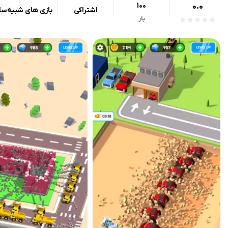
100
0.0
اشتراکی
بازی های شبیه‌سا
بار