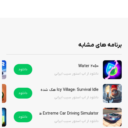
مدیریت یک مجموعه حفاری و استخراج منابع
امکان ارتقای تجهیزات و ماشین‌آلات
افزایش درآمد و توسعه کسب‌وکار
باز کردن مناطق و مراحل جدید
مدیریت منابع برای رشد سریع‌تر
طراحی ساده و سرگرم‌کننده
برنامه های مشابه
مناسب برای بازی‌های کوتاه و طولانی‌مدت
کنترل آسان و مناسب برای تمام کاربران
ترکیب جذاب شبیه‌سازی و مدیریت اقتصادی
Water 2050
دانلود
دانلود از اپ استور سیب ایرانی
Dig Tycoon - Idle Game یک بازی مدیریتی جذاب است که با ترکیب
Icy Village: Survival Idle هک شده
دانلود
مکانیک‌های Idle، استخراج منابع و توسعه کسب‌وکار، تجربه‌ای آرام اما
دانلود از اپ استور سیب ایرانی
سرگرم‌کننده ارائه می‌دهد. اگر از بازی‌هایی که در آن‌ها ساختن، ارتقا دادن و رشد
تدریجی یک مجموعه را تجربه می‌کنید لذت می‌برید، این عنوان می‌تواند گزینه‌ای
Extreme Car Driving Simulator هک شده
مناسب برای پر کردن اوقات فراغت شما باشد.
دانلود
دانلود از اپ استور سیب ایرانی
استور سیب ایرانی نسخه آنلاک شده این بازی جذاب را برای کاربران گرامی قرار