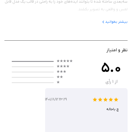
سه‌بعدی ساخته شده تا بتوانند ایده‌های خود را به راحتی در قالب یک مدل قابل
لمس و واقعی به تصویر بکشند.
بیشتر بخوانید
عملکرد
عملکرد برنامه مبتنی بر قلم لمسی و حرکات طبیعی دست است. کاربر می‌تواند
نظر و امتیاز
مانند کار با خاک رس، حجم مورد نظر را بسازد، تغییر دهد و با ابزارهای نرم و
سخت آن را شکل دهد. موتور پردازش گرافیکی قدرتمند برنامه امکان تغییر
5.0
شکل‌های پیچیده و جزئیات دقیق را بدون افت کیفیت فراهم می‌کند. همچنین
این اپلیکیشن از تکنیک‌های فشرده‌سازی هوشمند بهره می‌برد تا مدل‌های
از
1
رأی
سه‌بعدی با حجم بالا را به‌صورت روان و بدون تاخیر رندر کند. خروجی نهایی نیز
قابلیت انتقال به سایر نرم‌افزارهای طراحی سه‌بعدی را دارد.
1401/8/12 23:29
چ باحاله
ویژگی‌ ها
مدل‌سازی حجمی پیشرفته برای ایجاد اشکال دقیق و واقع‌گرایانه