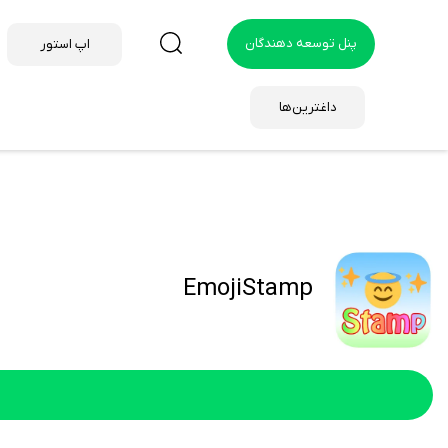
پنل توسعه دهندگان
اپ استور
داغترین‌ها
EmojiStamp