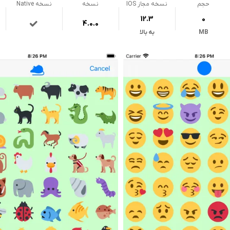
حجم
نسخه مجاز IOS
نسخه
نسخه Native
12.3
0
4.0.0
MB
به بالا