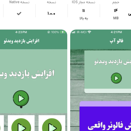
حجم
نسخه مجاز IOS
نسخه
نسخه Native
11
14
ی
1.0.0
MB
به بالا