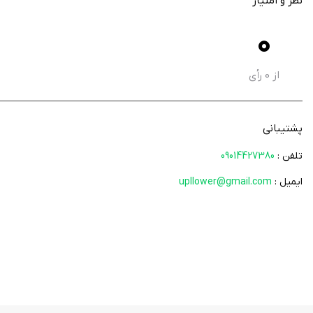
نظر و امتیاز
کمک به تحلیل عملکرد کلی حساب اینستاگرام
0
ارائه آمار کاربردی برای بهبود استراتژی تولید محتوا
خدمات افزایش تعامل در شبکه‌های اجتماعی
از
0
رأی
پشتیبانی کامل
پشتیبانی
افزایش کامنت فارسی و افزایش ممبر تلگرام است. تمامی سفارش‌ها با پرداختی امن ثبت شده و با پشتیبانی 24 ساعته پیگیری می‌شوند تا کاربران ب
تلفن :
09014427380
ایمیل :
upllower@gmail.com
اگر به دنبال مدیریت بهتر صفحه اینستاگرام و بررسی دقیق‌تر وضعیت فالوورها و میزان
صفحه خود را بهتر تحلیل کرده و برای رشد بیشتر آن تصمیمات مؤثرتری بگیرید. این برن
کد شامد : 1-1-755252-63-0-11