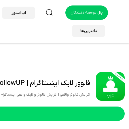
پنل توسعه دهندگان
اپ استور
داغترین‌ها
فالوور لایک اینستاگرام | FollowUP
افزایش فالوئر واقعی | افزایش فالوئر و لایک واقعی اینستاگرام