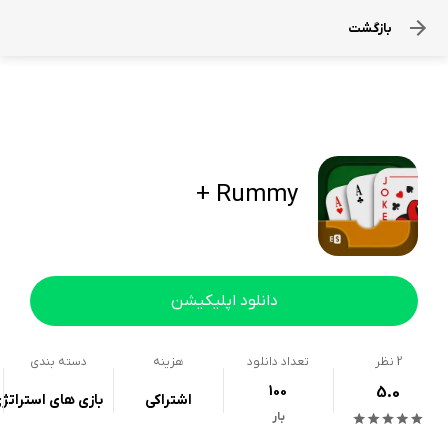
بازگشت
Rummy +
دانلود اپلیکیشن
2
نظر
تعداد دانلود
هزینه
دسته بندی
100
5.0
اشتراکی
بازی های استراتژ
بار