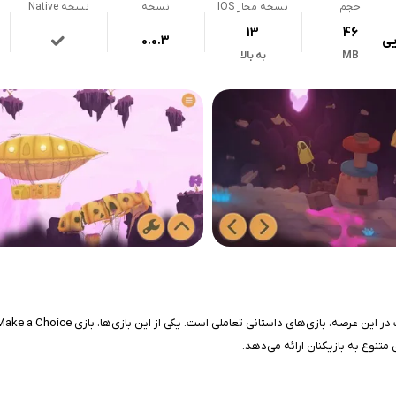
حجم
نسخه مجاز IOS
نسخه
نسخه Native
13
46
یی
0.0.3
MB
به بالا
 متنوع به بازیکنان ارائه می‌دهد.