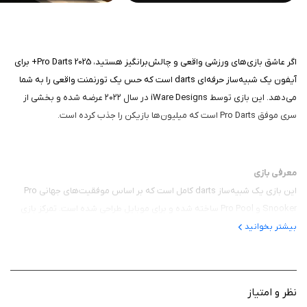
اگر عاشق بازی‌های ورزشی واقعی و چالش‌برانگیز هستید، Pro Darts 2025+ برای
آیفون یک شبیه‌ساز حرفه‌ای darts است که حس یک تورنمنت واقعی را به شما
می‌دهد. این بازی توسط iWare Designs در سال ۲۰۲۲ عرضه شده و بخشی از
سری موفق Pro Darts است که میلیون‌ها بازیکن را جذب کرده است.
معرفی بازی
این بازی یک شبیه‌ساز darts کامل است که بر اساس موفقیت‌های جهانی Pro
Snooker و Pro Pool ساخته شده و برای موبایل طراحی شده است. تمرکز بازی
تورنمنت‌های حرفه‌ای است؛ شما به عنوان یک بازیکن darts، از سطوح Rookie
بیشتر بخوانید
شروع می‌کنید و با پیروزی در مسابقات، به رتبه Legend می‌رسید. با ۲۸ حریف
کامپیوتری و حالت‌های multiplayer، حس رقابت در یک لیگ واقعی را القا می‌کند.
هدف، کسب امتیاز، جمع‌آوری دستاوردها و تسلط بر انواع بازی‌ها مثل 501 یا
نظر و امتیاز
Cricket است.