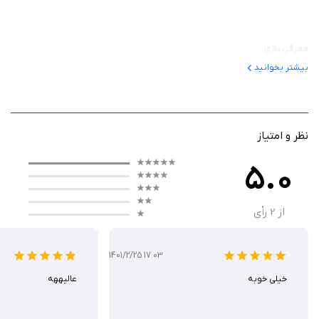
معرفی بازی
بیشتر بخوانید
این بازی یک بازی موبایلی است که در دنیایی پساآخرالزمانی جریان دارد، جایی که
بازیکنان با خودروهای مجهز به سلاح‌های سنگین به نبرد با دشمنان می‌پردازند.
این بازی شما را در نقش راننده‌ای قرار می‌دهد که باید در میدان‌های نبرد پر از
موانع و دشمنان، برای بقا مبارزه کند. با گرافیک سه‌بعدی و محیط‌های
نظر و امتیاز
تخریب‌پذیر، بازی حس و حال یک دنیای خشن و بی‌رحم را به‌خوبی منتقل
5.0
می‌کند.
از
2
رأی
گیم‌ پلی
1401/2/25 17:03
گیم‌ پلی Post Apocalyptic Car Battle 3D ترکیبی از رانندگی سریع، تیراندازی و
خیلی خوبه
عالیههه
استراتژی است. بازیکنان باید خودروی خود را در یک میدان نبرد کنترل کرده و با
استفاده از سلاح‌هایی مانند مسلسل، موشک‌انداز و شعله‌افکن، دشمنان را نابود
کنند. هر مرحله شامل موانعی مانند بشکه‌های انفجاری و تله‌های خاردار است که