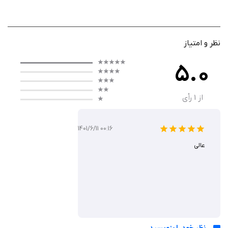
بازیکن با ناوگان کوچکی از کشتی‌ها شروع کرده و به مرور با ارتقاء، خرید
کشتی‌های جدید و گسترش مسیرهای تجاری، تجارت دریایی خود را رونق
می‌دهد. هدف اصلی، افزایش درآمد و بهبود کارایی ناوگان از طریق
تصمیم‌گیری‌های هوشمندانه و ارتقاء کشتی‌هاست. این بازی به‌ویژه برای کسانی
نظر و امتیاز
طراحی شده که از حس پیشرفت تدریجی و مشاهده رشد سرمایه لذت می‌برند.
5.0
از
1
رأی
گیم پلی
مکانیزم اصلی بازی بر اساس کلیک یا تپ کردن برای جمع‌آوری منابع و کسب درآمد
1401/6/11 00:16
است. با هر بار لمس صفحه، کشتی‌ها حرکت می‌کنند و محموله‌ها را حمل می‌کنند.
عالی
با افزایش درآمد، امکان خرید کشتی‌های بزرگ‌تر، ارتقاء سرعت حمل‌ونقل و
گسترش مسیرهای تجاری فراهم می‌شود. در عین حال، بازی حتی زمانی که بسته
است نیز ادامه دارد و درآمد به‌صورت خودکار افزایش می‌یابد. گرافیک زیبا و
موسیقی آرامش‌بخش دریایی تجربه‌ای لذت‌بخش و بدون استرس ایجاد کرده
است.