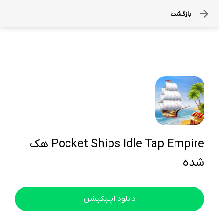
بازگشت
Pocket Ships Idle Tap Empire هک
شده
دانلود اپلیکیشن