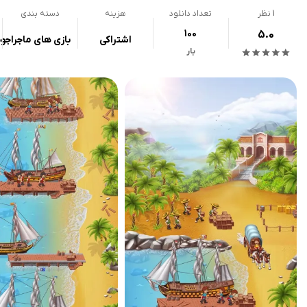
1
نظر
تعداد دانلود
هزینه
دسته بندی
100
5.0
اشتراکی
بازی های ماجراجو
بار