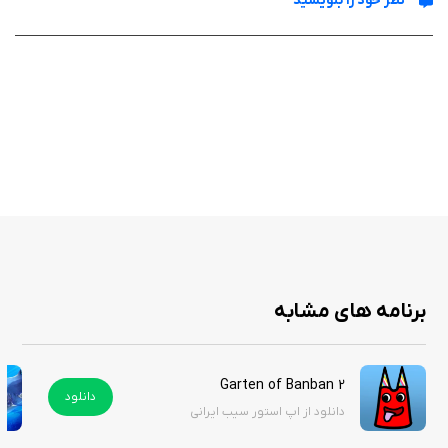
نظر خود را بنویسید
ویژگی‌ ها
دارای سیستم Idle که درآمد حتی در حالت آفلاین هم افزایش می‌یابد
امکان خرید و ارتقاء کشتی‌های مختلف با طراحی‌های منحصربه‌فرد
گرافیک کارتونی و محیط رنگارنگ با الهام از دنیای دریایی
سیستم پیشرفت تدریجی و امکان مدیریت مسیرهای تجاری
رویدادها و چالش‌های ویژه برای افزایش جذابیت بازی
افکت‌های صوتی طبیعی و موسیقی پس‌زمینه آرامش‌بخش
کنترل‌های ساده و روان با مکانیزم تپ کردن برای جمع‌آوری سود
پشتیبانی از ذخیره ابری برای ادامه بازی در دستگاه‌های مختلف
برنامه های مشابه
Pocket Ships: Idle Tap Empire تجربه‌ای آرامش‌بخش و در عین حال
هیجان‌انگیز از مدیریت تجارت دریایی ارائه می‌دهد. پیشرفت تدریجی، طراحی
Garten of Banban 2
دوست‌داشتنی و فضای مثبت آن باعث می‌شود ساعت‌ها سرگرمی بدون خستگی
دانلود
دانلود از اپ استور سیب ایرانی
فراهم شود. شما می‌توانید نسخه هک شده آن را از سیب ایرانی به صورت رایگان
دانلود کنید.