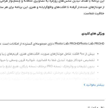
این برنامه با هدف تبدیل عکس‌های روزمره به تصاویری خلاقانه و چشم‌نواز طراحی ش
از مونتاژهای خنده‌دار گرفته تا افکت‌های واقع‌گرایانه و هنری، این برنامه برای ه
خلاقیت شماست.
ویژگی‌ های کلیدی
Photo Lab PROHDPhoto Lab PROHD دارای مجموعه‌ای گسترده از امکانات است. در ادامه برخی از ویژگی‌های برجسته آن را مرور می‌کنیم:
بیش از ۹۰۰ افکت: شامل مونتاژهای صورت، افکت‌های هنری، فریم‌های زیبا و فیلترهای متنوع مانند نئون، آتش، نقاشی روغنی و پازل.
تشخیص خودکار چهره: تبدیل شما به فضانورد، شوالیه قرون وسطی یا حیوا
بدون تبلیغات و واترمارک: نسخه PRO برخلاف نسخه رایگان، هیچ تبلیغ یا علامت مزاحمی روی عکس‌ها ندارد.
ابزار ویرایش پایه: برش، چرخش، تنظیم روشنایی و وضوح برای تکمیل تجرب
مونتاژهای واقع‌گرایانه: قرار دادن عکس شما روی اسکناس، بیلبورد یا جلد مجلات معروف م
بیشتر بخوانید
پس‌زمینه‌های جذاب: تغییر پس‌زمینه عکس برای خلق حال‌وهوای رمانتیک یا
اشتراک‌گذاری آسان: ذخیره در گالری یا ارسال مستقیم به شبکه‌های اجتماعی ما
نظر و امتیاز