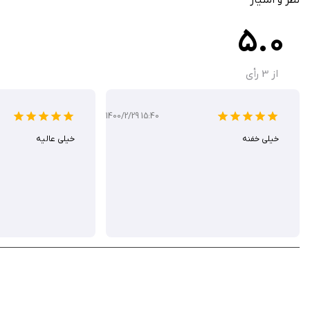
5.0
کنید. اگر به دنبال ابزاری هستید که هم سریع باشد، هم خلاقانه و بدون مزاحمت تب
برنامه در اپ استور ۳۰ دلار است اما شما می‌توانید آن را از سیب ایرانی رایگان دانلود کنید.
از
3
رأی
1400/2/29 15:40
خیلی خفنه
خیلی عالیه