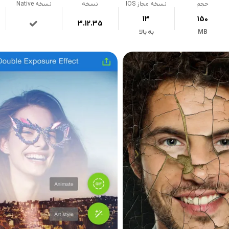
حجم
نسخه مجاز IOS
نسخه
نسخه Native
13
150
3.12.35
MB
به بالا