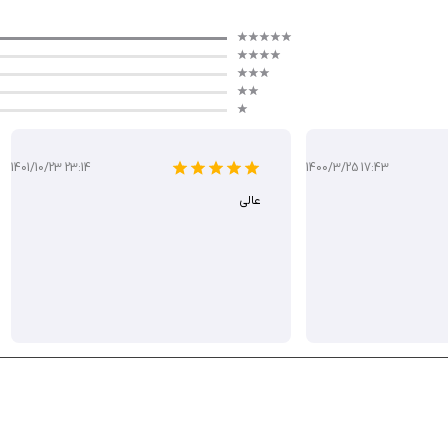
برنامه Photo Lab PROHD Picture Editor در آیفون، یک اپلیکیشن ویرایش عکس تمام‌عیار است
لیغات، این برنامه انتخابی است که شما را ناامید نخواهد کرد. این برنامه را نصب ک
1401/10/23 23:14
1400/3/25 17:43
عالی