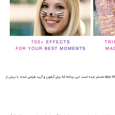
برنامه Photo Lab PROHD Picture Editor یک اپلیکیشن قدرتمند و خلاقانه برای ویرایش عکس است که توسط VicMan LLC توسعه یافته و در تاریخ ۱۰ نوامبر ۲۰۱۱ در App Store منتشر شده است. این برنامه که برای آیفون و آیپد طراحی شده، با بیش از