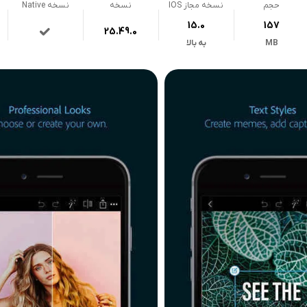
حجم
نسخه مجاز IOS
نسخه
نسخه Native
15.0
157
25.49.0
MB
به بالا