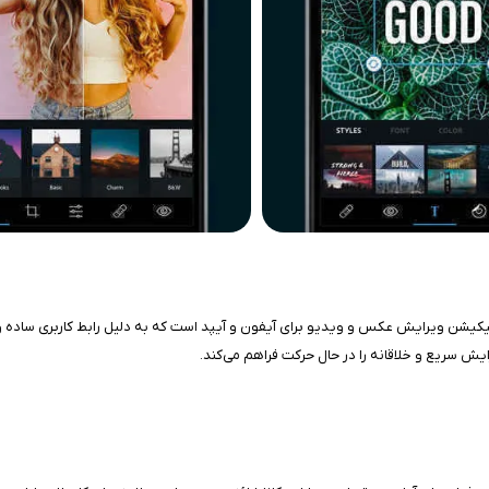
Photoshop Express Photo Ed، توسعه‌یافته توسط Adobe Inc، یک اپلیکیشن ویرایش عکس و ویدیو برای آیفون و آیپد است که