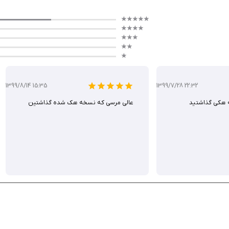
برنامه Photoshop Express Photo Editor با ابزارهای متنوع و رابط کار
ذت ببرید.
1399/8/14 15:35
1399/7/28 22:32
ه دنبال خلق تصاویر خلاقانه و بی‌نظیر هستند، قرار داده است.
ه هكى گذاشتيد
عالی مرسی که نسخه هک‌ شده گذاشتین
 به کلیک برای خرید نیست. اگر برنامه درخواست اپل آیدی کرد کنسل را بزنید و همچنین