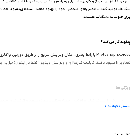
این برنامه ابزاری سریع و کاربرپسند برای ویرایش عکس و ویدیو با قابلیت‌هایی مانن
تیک‌تاک تولید کنند یا عکس‌های شخصی خود را بهبود دهند. نسخه پریمیوم امکانات 
برای فتوشاپ دسکتاپ هستند.
چگونه کار می‌ کند؟
Photoshop Express با رابط بصری، امکان ویرایش سریع را از طریق دور
تصاویر را بهبود دهند. قابلیت کلاژ‌سازی و ویرایش ویدیو (فقط در آیفون) نیز به ج
ویژگی‌ ها
بیش از صدها فیلتر و افکت از جمله وینتیج، سیاه‌وسفید و افکت‌های سینما
بیشتر بخوانید
ابزارهای روتوش مانند حذف لک، قرمزی چشم و صاف کردن پوست.
ویرایش ویدیو با قابلیت برش، تنظیم سرعت و افزودن موسیقی (فقط آیفو
ابزارهای هوش مصنوعی برای حذف اشیا، تغییر پس‌زمینه و تولید تصاویر از 
کلاژ‌سازی با قالب‌های آماده برای شبکه‌های اجتماعی.
نظر و امتیاز