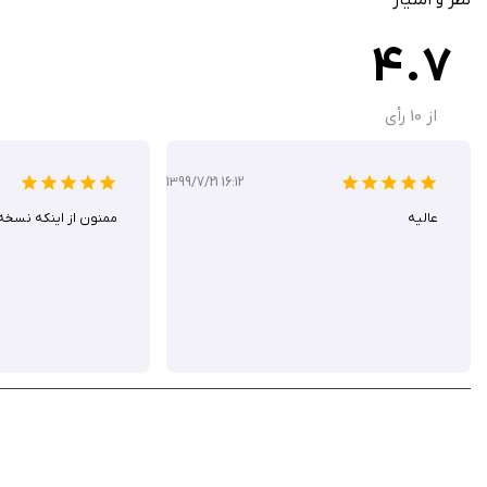
یکپارچگی با Creative Cloud، Dropbox و Google Photos برای دسترسی آسان.
4.7
اشتراک‌گذاری مستقیم در اینستاگرام، تیک‌تاک، فیس‌بوک و سایر پلتفرم‌ها.
از
10
رأی
هک شده آن را از سیب ایرانی به صورت رایگان دانلود کنید و از این برنامه خلاقانه ل
1399/7/21 16:12
استور سیب ایرانی نسخه آنلاک شده این ابزار قدرتمند را برای تمامی کسانی است که ب
عالیه
ممنون از اينكه نسخ
در این نسخه تمامی قابلیت‌های پرمیوم و پولی به شکل پیش‌فرض باز می‌باشد و نیازی