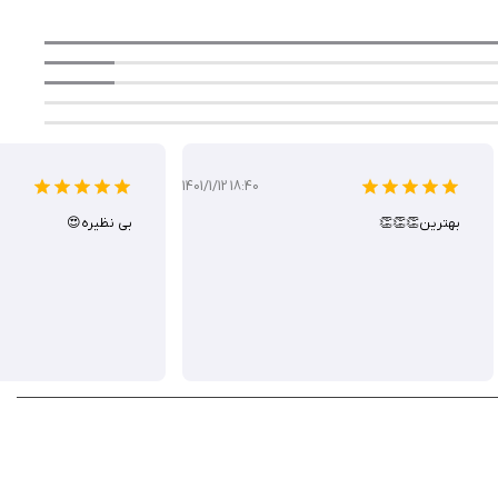
بری ساده، انتخابی عالی برای ویرایش سریع عکس و ویدیو در iOS است. این برنامه برای تولید محتوای شبکه‌های اجتماعی و بهبود تصاویر شخصی ایده‌آل است. شما می‌توانید نسخه
1401/1/12 18:40
بهترین👏👏👏
بی نظیره😍
 این برنامه نیاز به تغییر آی پی دارد.