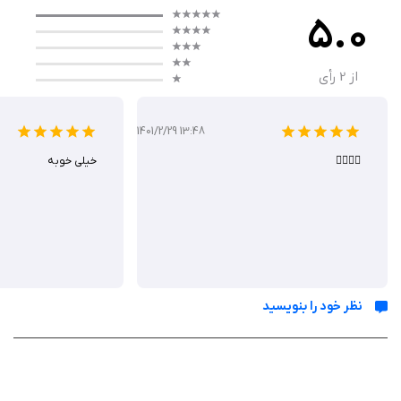
استودیویی به دست آورند.
5.0
Relight برای عکاسی روزمره، ویرایش خلاقانه یا نجات عکس‌های ناموفق
ایده‌آل است و با دستگاه‌های iPhone 6s و بالاتر سازگار است. این
از
2
رأی
اپلیکیشن با حفظ کیفیت اصلی تصاویر، ابزارهایی برای ذخیره در
فرمت‌های JPEG، TIFF یا PNG ارائه می‌دهد.
1401/2/29 13:48
👍🏻👍🏻
خیلی خوبه
عملکرد
Relight به‌صورت realtime عمل می‌کند و با انتخاب حالت‌های مختلف،
تغییرات را بلافاصله اعمال می‌کند. کاربران می‌توانند بیش از 50 preset
هنری را در حالت‌هایی مانند Enhance برای بهبود طبیعی نور، Low Light
برای تصحیح تصاویر تاریک یا Artistic برای افکت‌های HDR خلاقانه
نظر خود را بنویسید
استفاده کنند. این برنامه از Live Photos پشتیبانی می‌کند و امکان
ویرایش سریع آخرین عکس از طریق ویجت Today را فراهم می‌آورد.