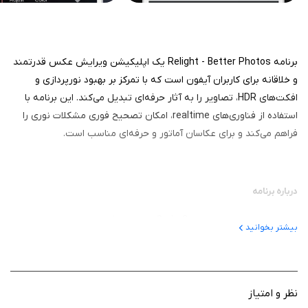
برنامه Relight - Better Photos یک اپلیکیشن ویرایش عکس قدرتمند
و خلاقانه برای کاربران آیفون است که با تمرکز بر بهبود نورپردازی و
افکت‌های HDR، تصاویر را به آثار حرفه‌ای تبدیل می‌کند. این برنامه با
استفاده از فناوری‌های realtime، امکان تصحیح فوری مشکلات نوری را
فراهم می‌کند و برای عکاسان آماتور و حرفه‌ای مناسب است.
درباره برنامه
این برنامه که توسط Code Organa توسعه یافته است، برنامه‌ای است
بیشتر بخوانید
که عکس‌ها و ویدیوها را با هشت حالت منحصربه‌فرد ویرایش می‌کند تا
مشکلات نورپردازی، کنتراست و رنگ را حل کند. این برنامه برای تصحیح
تصاویر کم‌نور، اضافه کردن افکت‌های هنری HDR یا بهبود جزئیات طراحی
شده و به کاربران کمک می‌کند تا بدون نیاز به تجهیزات حرفه‌ای، نتایج
نظر و امتیاز