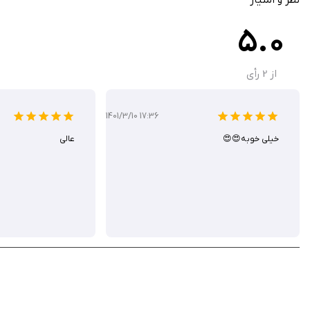
leaderboard جهانی و دعوت دوستان از فیسبوک برای رقابت
5.0
بدون تبلیغات در نسخه Netflix، با محتوای تازه و به‌روزرسانی‌های منظم
پشتیبانی از iOS 11 به بالا، با حجم مناسب برای دانلود سریع
گزینه‌های سریع مثل Rush Mode برای بازی‌های کوتاه‌تر
از
2
رأی
1401/3/10 17:36
خیلی خوبه😍😍
عالی
با سایر بازیکنان به رقابت بپردازید. در نهایت، اگر به بازی‌های خانوادگی علاقه‌مندید،