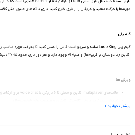
بازی نسخه دیجیتال بازی سنتی o
مهره‌ها را حرکت دهید و حریفان را از بازی خارج کنید. بازی با تم‌های متنوع مثل کل
گیم‌ پلی
آنلاین (با دوستان یا غریبه‌ها) و علیه AI وجود دارد و هر دور بازی حدود ۱۵-۳۰ دقیقه طول می‌کشد. کنترل‌های لمسی روان هستند و با cross-platform، می‌توانید با کاربران اندروید هم بازی کنید.
ویژگی‌ ها
حالت‌های multiplayer آنلاین و محلی تا ۶ بازیکن با voice chat برای ارتباط زنده
تم‌های متنوع بورد مثل کلاسیک، فانتزی و طبیعت برای شخصی‌سازی
بیشتر بخوانید
بازی Snakes and Ladders اضافی برای تنوع و سرگرمی بیشتر
cross-platform با اندروید و iOS برای بازی با دوستان روی دستگاه‌های مختلف
انیمیشن‌های روان تاس و مهره‌ها با گرافیک‌های HD رنگارنگ
حالت آفلاین علیه AI برای تمرین بدون اینترنت
نظر و امتیاز