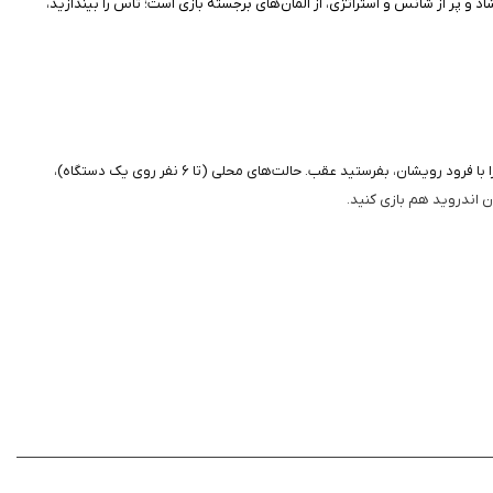
به خانه برسانند. رقابت شاد و پر از شانس و استراتژی، از المان‌های برجسته بازی است؛ تاس را بیندازید،
گیم‌ پلی Ludo King ساده و سریع است؛ تاس را لمس کنید تا بچرخد، مهره مناسب را انتخاب نمایید و حرکت دهید – هر مهره باید شش بیاورد تا وارد بازی شود و حریفان را با فرود رویشان، بفرستید عقب. حالت‌های محلی (تا ۶ نفر روی یک دستگاه)،