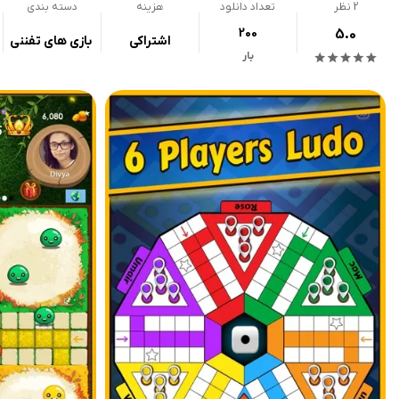
2
نظر
تعداد دانلود
هزینه
دسته بندی
200
5.0
اشتراکی
بازی های تفننی
بار