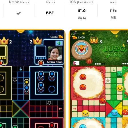
حجم
نسخه مجاز IOS
نسخه
نسخه Native
13.5
360
2.2.11
MB
به بالا