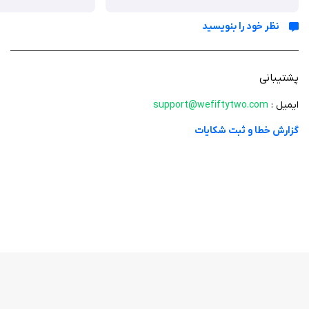
واکنش سریع دارند.
گرافیک رنگارنگ: طراحی بصری شاد و انیمیشن‌های نرم که چشم‌ها را
نظر خود را بنویسید
خسته نمی‌کند.
شخصیت‌های ژله‌ای بامزه: ژله‌هایی با شکل‌ها و رنگ‌های مختلف که هر
کدام هویت خاص خود را دارند.
پشتیبانی
محیط‌های متنوع: از جنگل و کوهستان گرفته تا فضاهای زیرزمینی، هر
ایمیل :
support@wefiftytwo.com
مرحله حس جدیدی می‌دهد.
گزارش خطا و ثبت شکایات
کنترل ساده: مکانیک لمسی intuitive که با یک انگشت قابل بازی کردن
است.
چالش‌های روزانه: ماموریت‌های ویژه که هر روز به‌روزرسانی می‌شوند و
جوایزی ارائه می‌دهند.
موسیقی آرامش‌بخش: آهنگ‌هایی که با حال و هوای بازی هماهنگ
هستند و تجربه را کامل می‌کنند.
پشتیبانی آفلاین: امکان بازی بدون نیاز به اینترنت، مناسب برای هر مکان
و زمان.